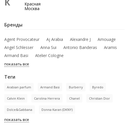
К
Красная
Москва
Бренды
Agent Provocateur
Aj Arabia
Alexandre J
Amouage
Angel Schlesser
Anna Sui
Antonio Banderas
Aramis
Armand Basi
Atelier Cologne
показать все
Теги
Arabian parfum
Armand Basi
Burberry
Byredo
Calvin Klein
Carolina Herrera
Chanel
Christian Dior
Dolce&Gabbana
Donna Karan (DKNY)
показать все