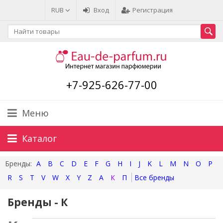
RUB
Вход
Регистрация
+7-925-626-77-00
Меню
Каталог
A
B
C
D
E
F
G
H
I
J
K
L
M
N
O
P
R
S
T
V
W
X
Y
Z
А
К
П
Бренды - К