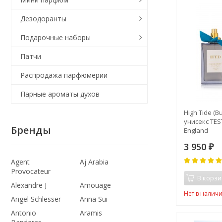
Дезодоранты
Подарочные наборы
Патчи
Распродажа парфюмерии
Парные ароматы духов
High Tide (B
унисекс TES
Бренды
England
3 950
₽
Agent
Aj Arabia
Provocateur
В корзи
Alexandre J
Amouage
Нет в налич
Angel Schlesser
Anna Sui
Antonio
Aramis