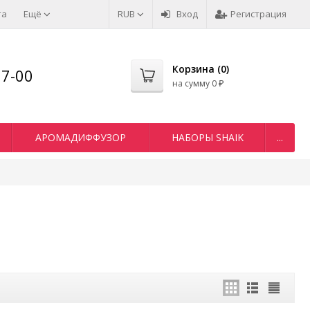
та
Ещё
RUB
Вход
Регистрация
Корзина (
0
)
77-00
на сумму
0
₽
АРОМАДИФФУЗОР
НАБОРЫ SHAIK
...