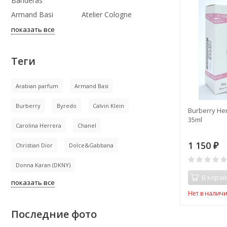
Banderas
Armand Basi
Atelier Cologne
показать все
Теги
Arabian parfum
Armand Basi
Burberry
Byredo
Calvin Klein
Burberry He
35ml
Carolina Herrera
Chanel
1 150
Christian Dior
Dolce&Gabbana
₽
Donna Karan (DKNY)
В корзи
показать все
Нет в налич
Последние фото