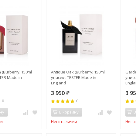
 (Burberry) 150ml
Antique Oak (Burberry) 150ml
Garde
TER Made in
унисекс TESTER Made in
унисе
England
Engl
3 950
3 9
₽
0
0
ну
В корзину
В
ии
Нет в наличии
Нет в