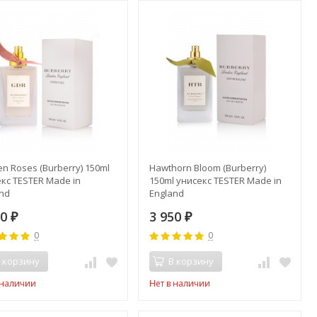
n Roses (Burberry) 150ml
Hawthorn Bloom (Burberry)
кс TESTER Made in
150ml унисекс TESTER Made in
and
England
50
3 950
₽
₽
0
0
 корзину
В корзину
 наличии
Нет в наличии