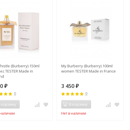
Thistle (Burberry) 150ml
My Burberry (Burberry) 100ml
кс TESTER Made in
women TESTER Made in France
and
50
3 450
₽
₽
0
0
 корзину
В корзину
 наличии
Нет в наличии