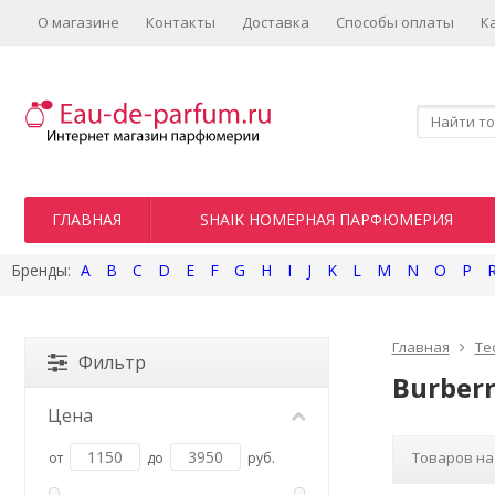
О магазине
Контакты
Доставка
Способы оплаты
К
ГЛАВНАЯ
SHAIK НОМЕРНАЯ ПАРФЮМЕРИЯ
A
B
C
D
E
F
G
H
I
J
K
L
M
N
O
P
Главная
Те
Фильтр
Burber
Цена
Товаров на
от
до
руб.