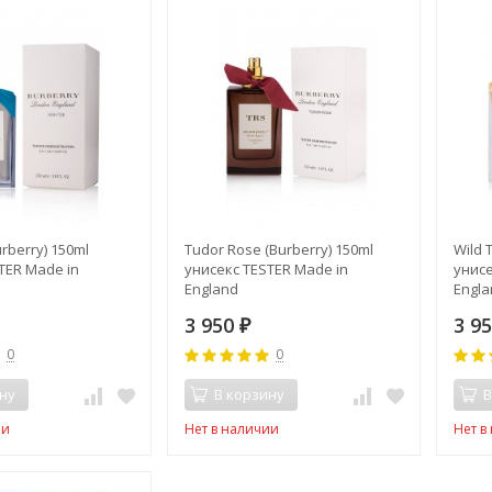
urberry) 150ml
Tudor Rose (Burberry) 150ml
Wild 
TER Made in
унисекс TESTER Made in
унисе
England
Engl
3 950
3 9
₽
0
0
ну
В корзину
В
ии
Нет в наличии
Нет в