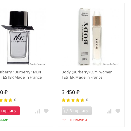
urberry "Burberry" MEN
Body (Burberry) 85ml women
 TESTER Made in France
TESTER Made in France
50
3 450
₽
₽
0
0
 корзину
В корзину
личии
Нет в наличии