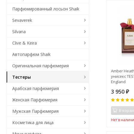
Парфюмированный лосьон Shaik
Sevaverek
Silvana
Clive & Keira
Автопарфюм Shaik
Оригинальная парфюмерия
Amber Heath
унисекс TES
Тестеры
England
Арабская парфюмерия
3 950
₽
Женская Парфюмерия
В корзи
Мужская Парфюмерия
Нет в налич
Косметика для лица
Мини парфюм