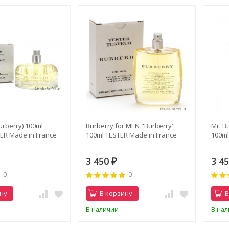
rberry) 100ml
Burberry for MEN "Burberry"
Mr. B
R Made in France
100ml TESTER Made in France
100ml
3 450
3 4
₽
0
0
ну
В корзину
В
В наличии
В на