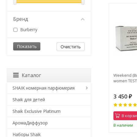
Бренд
Burberry
Очистить
Каталог
Weekend (Bu
women TESTE
SHAIK номерная парфюмерия
3 450
₽
Shaik для детей
Shaik Exclusive Platinum
В корзи
АромаДиффузор
В наличии
Наборы Shaik