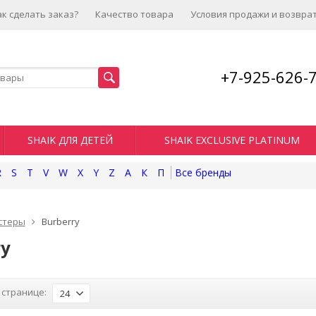
ак сделать заказ?
Качество товара
Условия продажи и возвра
+7-925-626-
SHAIK ДЛЯ ДЕТЕЙ
SHAIK EXCLUSIVE PLATINUM
R
S
T
V
W
X
Y
Z
А
К
П
стеры
Burberry
ry
 странице:
24