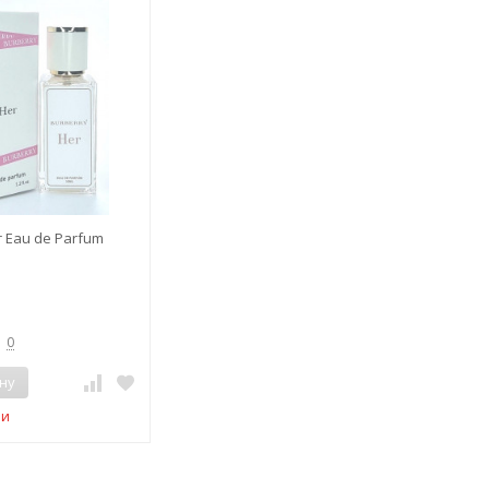
r Eau de Parfum
0
ну
ии