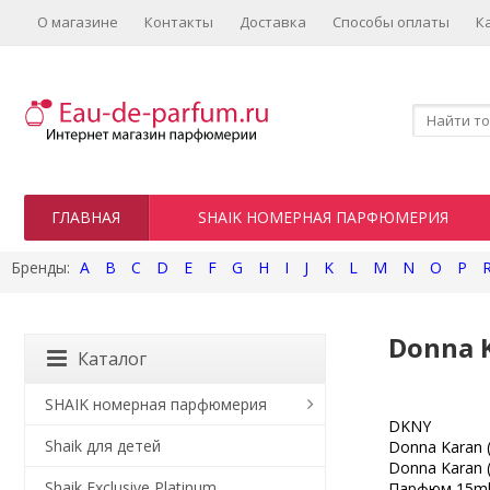
О магазине
Контакты
Доставка
Способы оплаты
К
ГЛАВНАЯ
SHAIK НОМЕРНАЯ ПАРФЮМЕРИЯ
A
B
C
D
E
F
G
H
I
J
K
L
M
N
O
P
Donna 
Каталог
SHAIK номерная парфюмерия
DKNY
Shaik для детей
Donna Karan 
Donna Karan 
Shaik Exclusive Platinum
Парфюм 15m