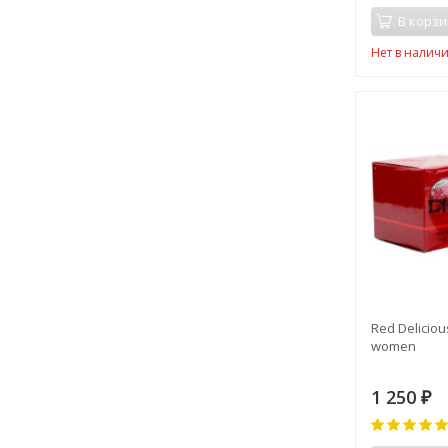
В корзи
Нет в налич
Red Deliciou
women
1 250
₽