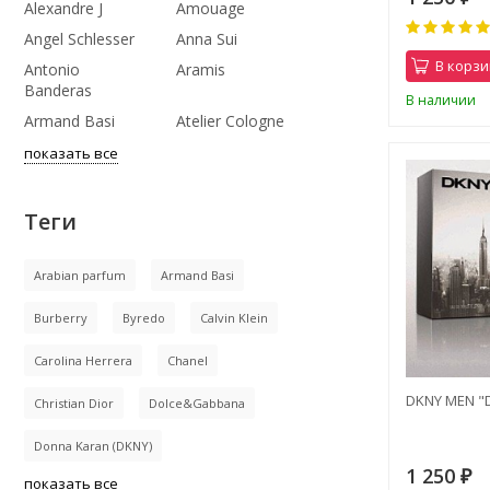
Alexandre J
Amouage
Angel Schlesser
Anna Sui
В корзи
Antonio
Aramis
Banderas
В наличии
Armand Basi
Atelier Cologne
показать все
Теги
Arabian parfum
Armand Basi
Burberry
Byredo
Calvin Klein
Carolina Herrera
Chanel
DKNY MEN "D
Christian Dior
Dolce&Gabbana
Donna Karan (DKNY)
1 250
₽
показать все