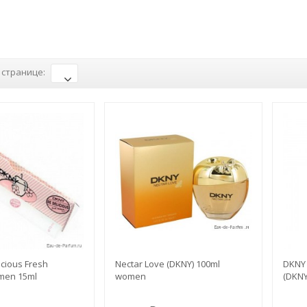
l
 странице:
cious Fresh
Nectar Love (DKNY) 100ml
DKNY 
men 15ml
women
(DKN