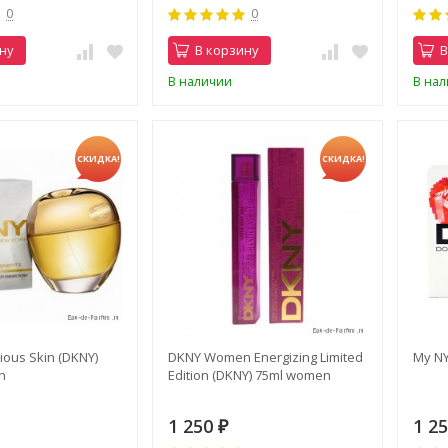
0
0
ну
В корзину
В
В наличии
В на
СКИДКА!
СКИДКА!
ious Skin (DKNY)
DKNY Women Energizing Limited
My NY
n
Edition (DKNY) 75ml women
1 250
1 2
₽