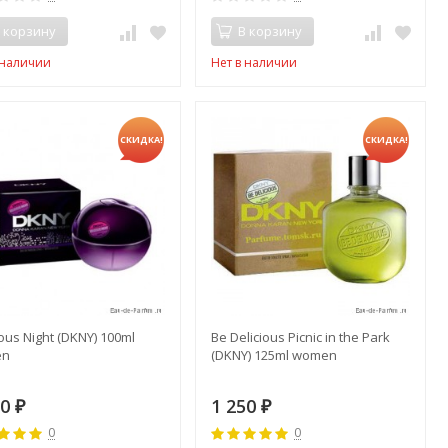
 корзину
В корзину
 наличии
Нет в наличии
СКИДКА!
СКИДКА!
ious Night (DKNY) 100ml
Be Delicious Picnic in the Park
en
(DKNY) 125ml women
50
1 250
₽
₽
0
0