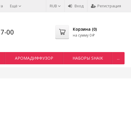
та
Ещё
RUB
Вход
Регистрация
Корзина (
0
)
77-00
на сумму
0
₽
АРОМАДИФФУЗОР
НАБОРЫ SHAIK
...