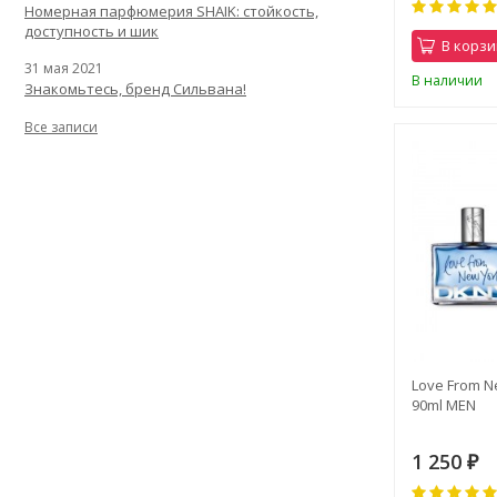
Номерная парфюмерия SHAIK: стойкость,
доступность и шик
В корзи
31 мая 2021
В наличии
Знакомьтесь, бренд Сильвана!
Все записи
Love From N
90ml MEN
1 250
₽