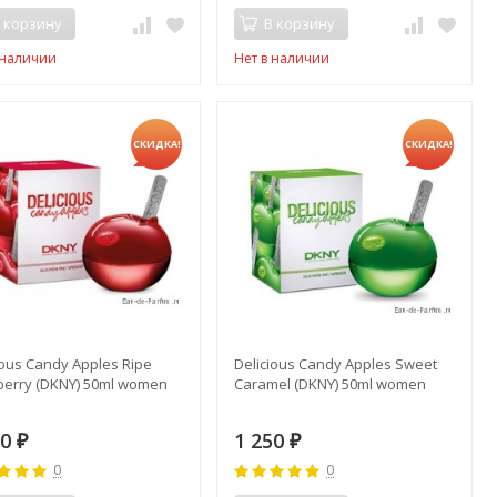
 корзину
В корзину
 наличии
Нет в наличии
СКИДКА!
СКИДКА!
ious Candy Apples Ripe
Delicious Candy Apples Sweet
erry (DKNY) 50ml women
Caramel (DKNY) 50ml women
50
1 250
₽
₽
0
0