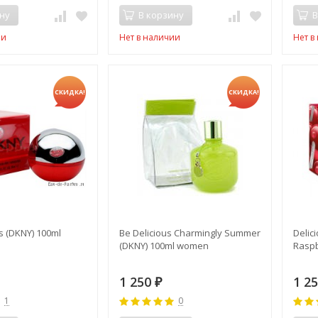
ну
В корзину
В
ии
Нет в наличии
Нет в
СКИДКА!
СКИДКА!
s (DKNY) 100ml
Be Delicious Charmingly Summer
Delic
(DKNY) 100ml women
Raspb
1 250
1 2
₽
1
0