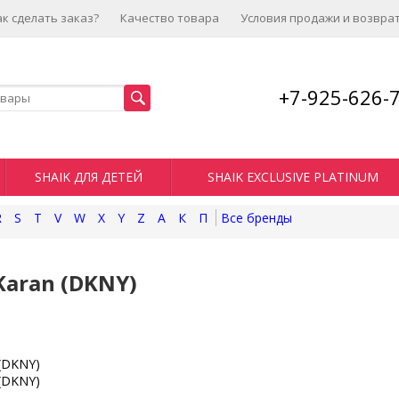
ак сделать заказ?
Качество товара
Условия продажи и возвра
+7-925-626-
SHAIK ДЛЯ ДЕТЕЙ
SHAIK EXCLUSIVE PLATINUM
R
S
T
V
W
X
Y
Z
А
К
П
Karan (DKNY)
(DKNY)
(DKNY)
l