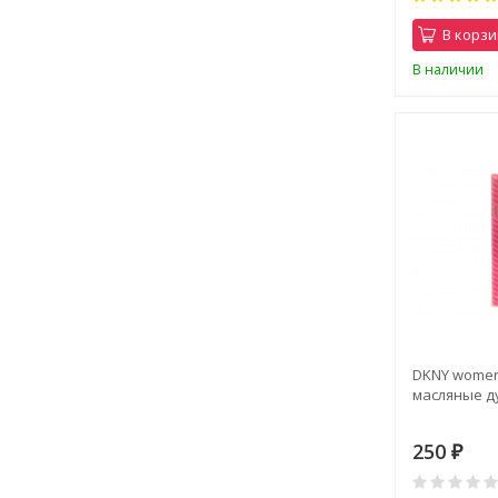
В корзи
В наличии
DKNY women
масляные д
250
₽