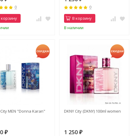
0
0
 корзину
В корзину
личии
В наличии
СКИДКА!
СКИДКА!
City MEN "Donna Karan"
DKNY City (DKNY) 100ml women
l
50
1 250
₽
₽