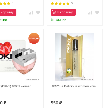
0
0
 корзину
В корзину
личии
В наличии
СКИДКА!
 (DKNY) 100ml women
DKNY Be Delicious women 20ml
50
550
₽
₽