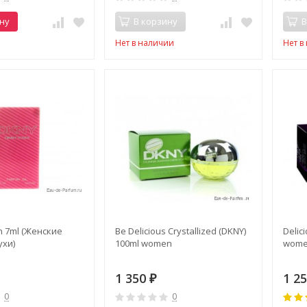
ну
В корзину
В
Нет в наличии
Нет в
 7ml (Женские
Be Delicious Crystallized (DKNY)
Delic
ухи)
100ml women
wom
1 350
1 2
₽
0
0