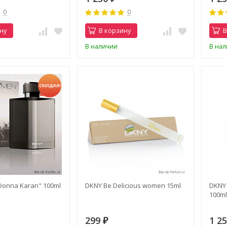
0
0
ну
В корзину
В
В наличии
В на
СКИДКА!
onna Karan" 100ml
DKNY Be Delicious women 15ml
DKNY 
100m
299
1 2
₽