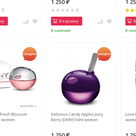
1 250
1 2
₽
0
0
ну
В корзину
В
В наличии
В на
СКИДКА!
СКИДКА!
 Fresh Blossom
Delicious Candy Apples Juicy
Love 
l women
Berry (DKNY) 50ml women
wom
1 250
1 2
₽