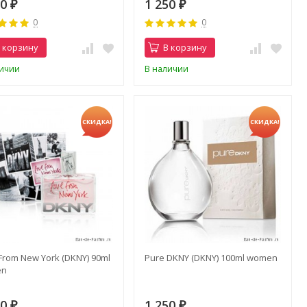
50
1 250
₽
₽
0
0
 корзину
В корзину
личии
В наличии
СКИДКА!
СКИДКА!
From New York (DKNY) 90ml
Pure DKNY (DKNY) 100ml women
en
50
1 250
₽
₽