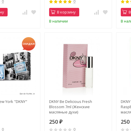
0
0
ну
В корзину
В
В наличии
В на
СКИДКА!
ew York "DKNY"
DKNY Be Delicious Fresh
DKNY 
Blossom 7ml (Женские
Raspb
масляные духи)
масл
250
25
₽
0
0