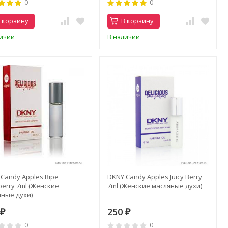
0
0
 корзину
В корзину
личии
В наличии
Candy Apples Ripe
DKNY Candy Apples Juicy Berry
erry 7ml (Женские
7ml (Женские масляные духи)
яные духи)
0
250
₽
₽
0
0