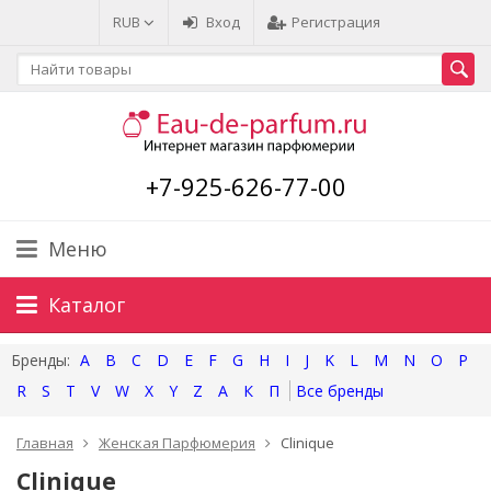
RUB
Вход
Регистрация
+7-925-626-77-00
Меню
Каталог
A
B
C
D
E
F
G
H
I
J
K
L
M
N
O
P
R
S
T
V
W
X
Y
Z
А
К
П
Главная
Женская Парфюмерия
Clinique
Clinique