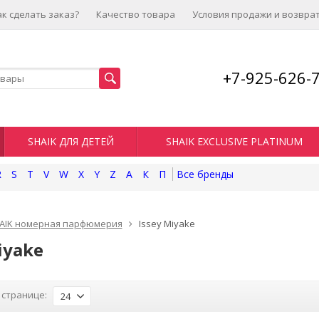
ак сделать заказ?
Качество товара
Условия продажи и возвра
+7-925-626-
SHAIK ДЛЯ ДЕТЕЙ
SHAIK EXCLUSIVE PLATINUM
R
S
T
V
W
X
Y
Z
А
К
П
AIK номерная парфюмерия
Issey Miyake
iyake
 странице:
24