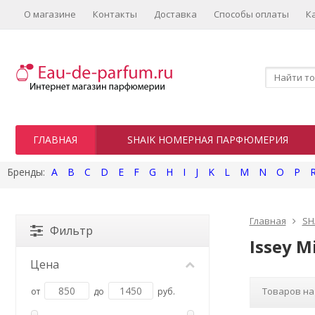
О магазине
Контакты
Доставка
Способы оплаты
К
ГЛАВНАЯ
SHAIK НОМЕРНАЯ ПАРФЮМЕРИЯ
A
B
C
D
E
F
G
H
I
J
K
L
M
N
O
P
Главная
SH
Фильтр
Issey M
Цена
Товаров на
от
до
руб.