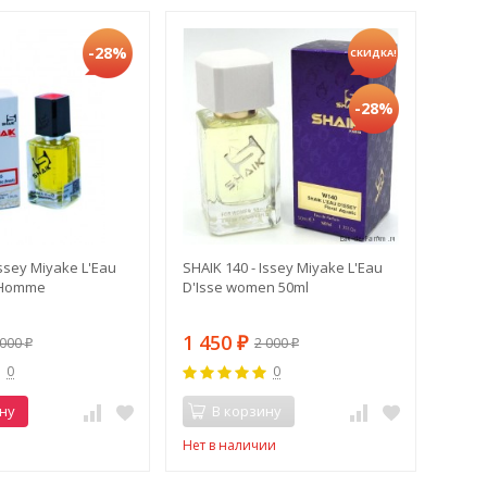
-28%
СКИДКА!
-28%
Issey Miyake L'Eau
SHAIK 140 - Issey Miyake L'Eau
 Homme
D'Isse women 50ml
1 450
 000
2 000
₽
₽
₽
0
0
ну
В корзину
Нет в наличии