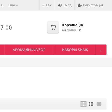
та
Ещё
RUB
Вход
Регистрация
Корзина (
0
)
77-00
на сумму
0
₽
АРОМАДИФФУЗОР
НАБОРЫ SHAIK
...