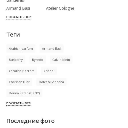
Banderas
Armand Basi
Atelier Cologne
показать все
Теги
Arabian parfum
Armand Basi
Burberry
Byredo
Calvin Klein
Carolina Herrera
Chanel
Christian Dior
Dolce&Gabbana
Donna Karan (DKNY)
показать все
Последние фото