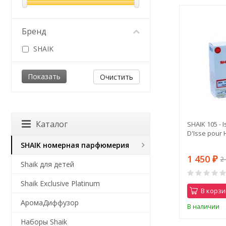
Бренд
SHAIK
Очистить
Каталог
SHAIK 105 - 
D'Isse pour
SHAIK номерная парфюмерия
1 450
2
₽
Shaik для детей
Shaik Exclusive Platinum
В корзи
АромаДиффузор
В наличии
Наборы Shaik