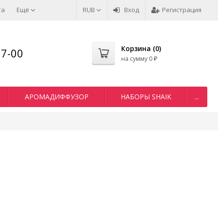
та
Ещё
RUB
Вход
Регистрация
Корзина (
0
)
77-00
на сумму
0
₽
АРОМАДИФФУЗОР
НАБОРЫ SHAIK
...