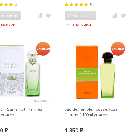
0
0
 корзину
В корзину
 наличии
Нет в наличии
СКИДКА!
СКИДКА!
rdin Sur le Toit (Hermes)
Eau de Pamplemousse Rose
 унисекс
(Hermes) 100ml унисекс
50
1 350
₽
₽