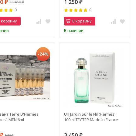
50
1 250
11 450
₽
₽
₽
0
0
 корзину
В корзину
личии
В наличии
-24%
вант Terre D'Hermes
Un Jardin Sur le Nil (Hermes)
mes" MEN 6ml
100ml ТЕСТЕР Made in France
3
3 450
633
₽
₽
₽