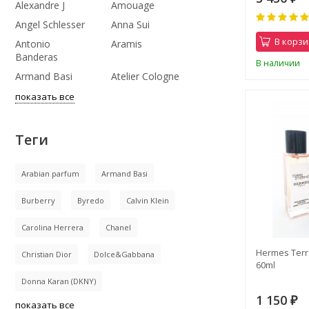
Alexandre J
Amouage
Angel Schlesser
Anna Sui
В корзи
Antonio
Aramis
Banderas
В наличии
Armand Basi
Atelier Cologne
показать все
Теги
Arabian parfum
Armand Basi
Burberry
Byredo
Calvin Klein
Carolina Herrera
Chanel
Hermes Ter
Christian Dior
Dolce&Gabbana
60ml
Donna Karan (DKNY)
1 150
₽
показать все