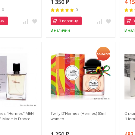
1 350
4 1
₽
0
0
ну
В корзину
В
В наличии
В на
СКИДКА!
mes "Hermes" MEN
Twilly D'Hermes (Hermes) 85ml
Отли
Р Made in France
women
"Her
1 250
48
₽