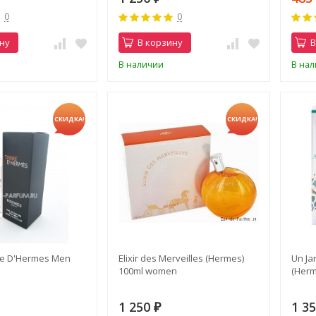
0
0
ну
В корзину
В
В наличии
В на
СКИДКА!
СКИДКА!
re D'Hermes Men
Elixir des Merveilles (Hermes)
Un Ja
100ml women
(Herm
1 250
1 3
₽