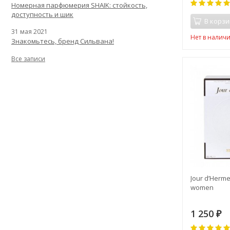
Номерная парфюмерия SHAIK: стойкость,
доступность и шик
В корзи
31 мая 2021
Нет в налич
Знакомьтесь, бренд Сильвана!
Все записи
Jour d’Herme
women
1 250
₽