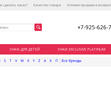
ак сделать заказ?
Качество товара
Условия продажи и возвра
+7-925-626-
SHAIK ДЛЯ ДЕТЕЙ
SHAIK EXCLUSIVE PLATINUM
R
S
T
V
W
X
Y
Z
А
К
П