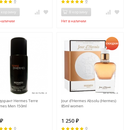
0
0
 корзину
В корзину
 наличии
Нет в наличии
СКИДКА!
дорант Hermes Terre
Jour d'Hermes Absolu (Hermes)
rmes Men 150ml
85ml women
9
1 250
₽
₽
0
0