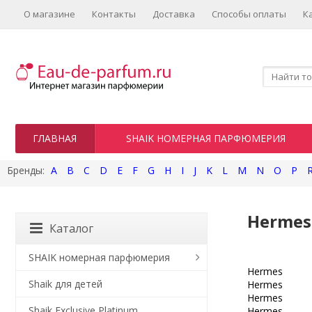
О магазине
Контакты
Доставка
Способы оплаты
К
ГЛАВНАЯ
SHAIK НОМЕРНАЯ ПАРФЮМЕРИЯ
A
B
C
D
E
F
G
H
I
J
K
L
M
N
O
P
Hermes
Каталог
SHAIK номерная парфюмерия
Hermes
Shaik для детей
Hermes
Hermes
Shaik Exclusive Platinum
Hermes