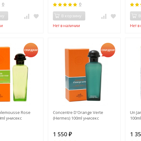
0
0
ну
В корзину
В
ии
Нет в наличии
Нет в
СКИДКА!
СКИДКА!
plemousse Rose
Concentre D'Orange Verte
Un Ja
0ml унисекс
(Hermes) 100ml унисекс
100ml
1 550
1 3
₽