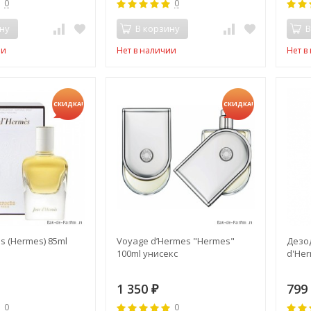
0
0
ну
В корзину
В
ии
Нет в наличии
Нет в
СКИДКА!
СКИДКА!
s (Hermes) 85ml
Voyage d’Hermes "Hermes"
Дезо
100ml унисекс
d'He
1 350
79
₽
0
0