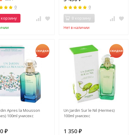
0
0
 корзину
В корзину
личии
Нет в наличии
СКИДКА!
СКИДКА!
rdin Apres la Mousson
Un Jardin Sur le Nil (Hermes)
es) 100ml унисекс
100ml унисекс
50
1 350
₽
₽