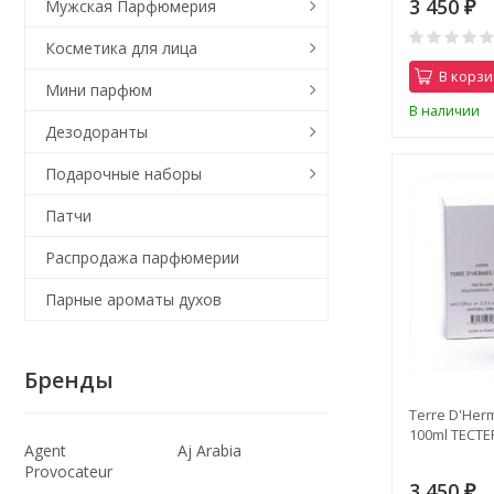
3 450
Мужская Парфюмерия
₽
Косметика для лица
В корзи
Мини парфюм
В наличии
Дезодоранты
Подарочные наборы
Патчи
Распродажа парфюмерии
Парные ароматы духов
Бренды
Terre D'Her
100ml ТЕСТЕ
Agent
Aj Arabia
Provocateur
3 450
₽