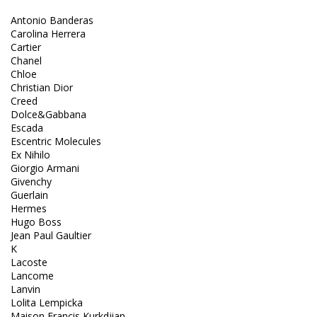
Antonio Banderas
Carolina Herrera
Cartier
Chanel
Chloe
Christian Dior
Creed
Dolce&Gabbana
Escada
Escentric Molecules
Ex Nihilo
Giorgio Armani
Givenchy
Guerlain
Hermes
Hugo Boss
Jean Paul Gaultier
K
Lacoste
Lancome
Lanvin
Lolita Lempicka
Maison Francis Kurkdjian