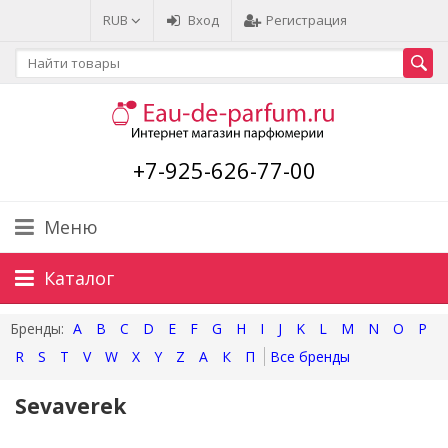
RUB
Вход
Регистрация
+7-925-626-77-00
Меню
Каталог
A
B
C
D
E
F
G
H
I
J
K
L
M
N
O
P
R
S
T
V
W
X
Y
Z
А
К
П
Sevaverek