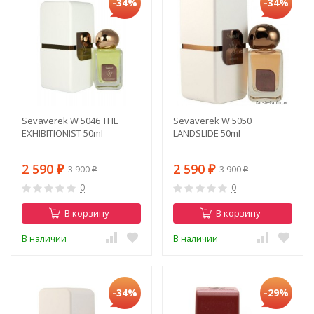
-34%
-34%
Sevaverek W 5046 THE
Sevaverek W 5050
EXHIBITIONIST 50ml
LANDSLIDE 50ml
2 590
2 590
3 900
3 900
₽
₽
₽
₽
0
0
В корзину
В корзину
В наличии
В наличии
-34%
-29%