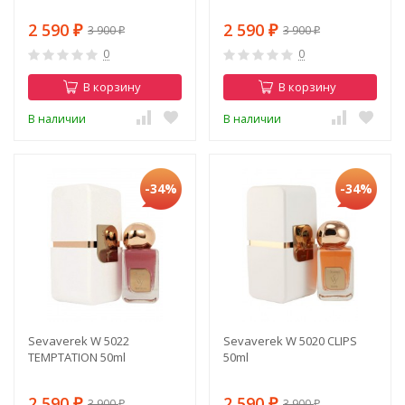
2 590
2 590
3 900
3 900
₽
₽
₽
₽
0
0
В корзину
В корзину
В наличии
В наличии
-34%
-34%
Sevaverek W 5022
Sevaverek W 5020 CLIPS
TEMPTATION 50ml
50ml
2 590
2 590
3 900
3 900
₽
₽
₽
₽