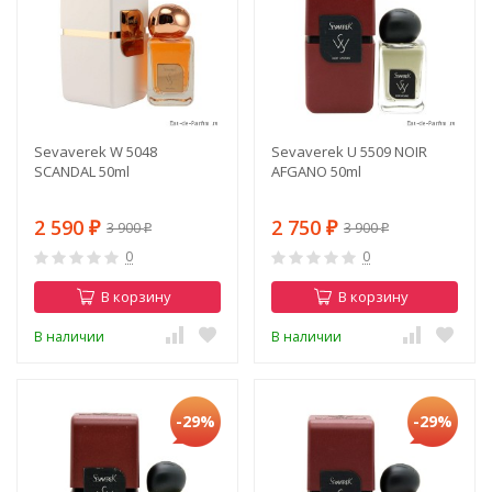
Sevaverek W 5048
Sevaverek U 5509 NOIR
SCANDAL 50ml
AFGANO 50ml
2 590
2 750
3 900
3 900
₽
₽
₽
₽
0
0
В корзину
В корзину
В наличии
В наличии
-29%
-29%