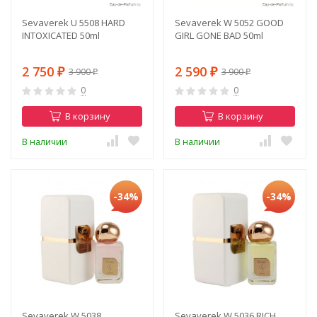
Sevaverek U 5508 HARD
Sevaverek W 5052 GOOD
INTOXICATED 50ml
GIRL GONE BAD 50ml
2 750
2 590
3 900
3 900
₽
₽
₽
₽
0
0
В корзину
В корзину
В наличии
В наличии
-34%
-34%
Sevaverek W 5038
Sevaverek W 5036 RICH