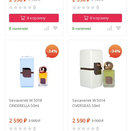
0
0
В корзину
В корзину
В наличии
В наличии
-34%
-34%
Sevaverek W 5018
Sevaverek W 5014
CINDERELLA 50ml
OVERSEAS 50ml
2 590
2 590
3 900
3 900
₽
₽
₽
₽
0
0