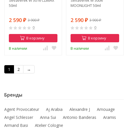
Sevaverek W 5016 CLIMAX
Sevaverek W 5004
50ml
MOONLIGHT 50ml
2 590
2 590
3 900
3 900
₽
₽
₽
₽
0
0
В корзину
В корзину
В наличии
В наличии
1
2
→
Бренды
Agent Provocateur
Aj Arabia
Alexandre J
Amouage
Angel Schlesser
Anna Sui
Antonio Banderas
Aramis
Armand Basi
Atelier Cologne