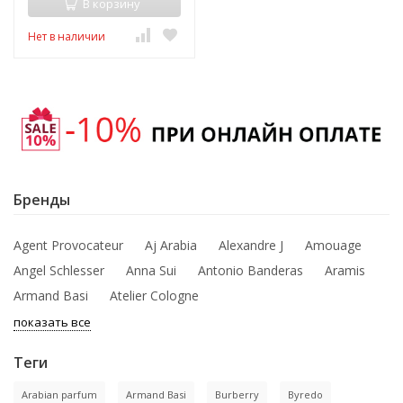
В корзину
Нет в наличии
Бренды
Agent Provocateur
Aj Arabia
Alexandre J
Amouage
Angel Schlesser
Anna Sui
Antonio Banderas
Aramis
Armand Basi
Atelier Cologne
показать все
Теги
Arabian parfum
Armand Basi
Burberry
Byredo