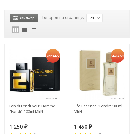
Товаров на странице:
Фильтр
24
СКИДКА!
СКИДКА!
Fan di Fendi pour Homme
Life Essence "Fendi" 100ml
"Fendi" 100ml MEN
MEN
1 250
1 450
₽
₽