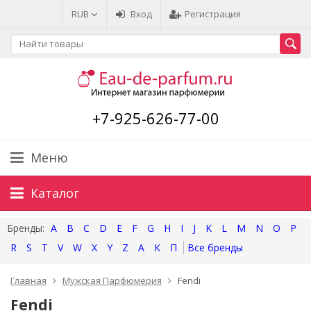
RUB
Вход
Регистрация
+7-925-626-77-00
Меню
Каталог
A
B
C
D
E
F
G
H
I
J
K
L
M
N
O
P
R
S
T
V
W
X
Y
Z
А
К
П
Главная
Мужская Парфюмерия
Fendi
Fendi