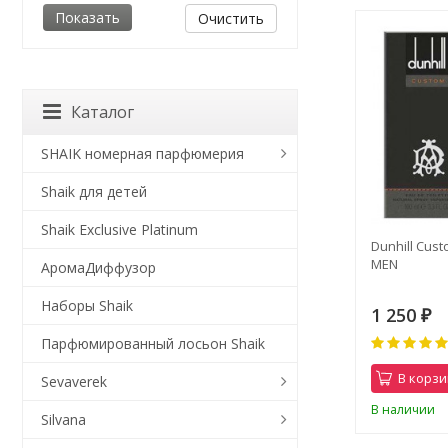
Очистить
Каталог
SHAIK номерная парфюмерия
Shaik для детей
Shaik Exclusive Platinum
Dunhill Cust
MEN
АромаДиффузор
Наборы Shaik
1 250
₽
Парфюмированный лосьон Shaik
В корзи
Sevaverek
В наличии
Silvana