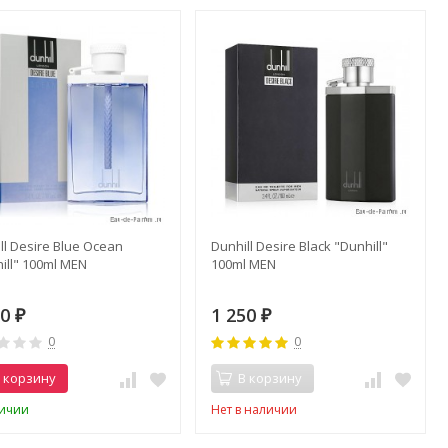
ll Desire Blue Ocean
Dunhill Desire Black "Dunhill"
ill" 100ml MEN
100ml MEN
50
1 250
₽
₽
0
0
 корзину
В корзину
личии
Нет в наличии