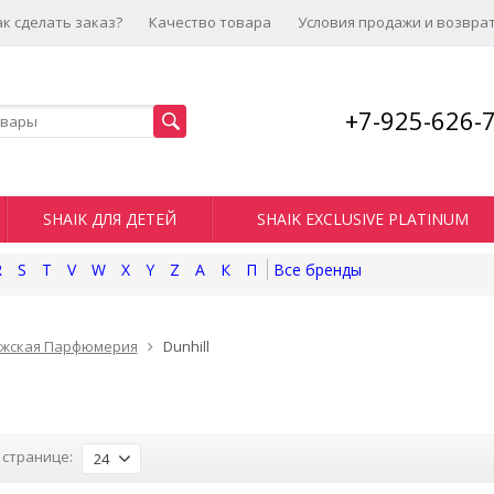
ак сделать заказ?
Качество товара
Условия продажи и возвра
+7-925-626-
SHAIK ДЛЯ ДЕТЕЙ
SHAIK EXCLUSIVE PLATINUM
R
S
T
V
W
X
Y
Z
А
К
П
жская Парфюмерия
Dunhill
 странице:
24