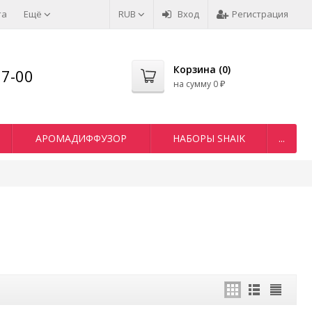
та
Ещё
RUB
Вход
Регистрация
Корзина (
0
)
77-00
на сумму
0
₽
АРОМАДИФФУЗОР
НАБОРЫ SHAIK
...