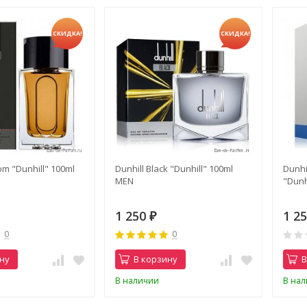
СКИДКА!
СКИДКА!
om "Dunhill" 100ml
Dunhill Black "Dunhill" 100ml
Dunhi
MEN
"Dunh
1 250
1 2
₽
0
0
ну
В корзину
В
В наличии
В на