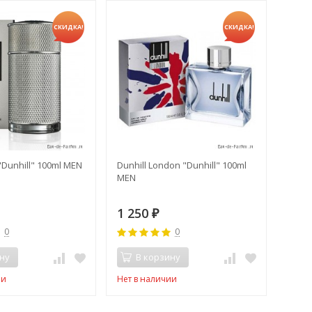
СКИДКА!
СКИДКА!
 "Dunhill" 100ml MEN
Dunhill London "Dunhill" 100ml
MEN
1 250
₽
0
0
ну
В корзину
ии
Нет в наличии