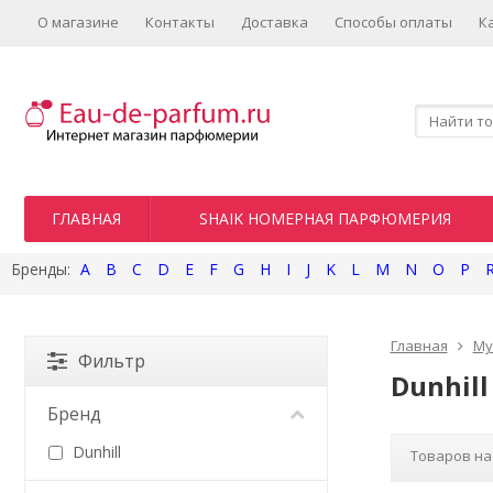
О магазине
Контакты
Доставка
Способы оплаты
К
ГЛАВНАЯ
SHAIK НОМЕРНАЯ ПАРФЮМЕРИЯ
A
B
C
D
E
F
G
H
I
J
K
L
M
N
O
P
Главная
Му
Фильтр
Dunhill
Бренд
Dunhill
Товаров на