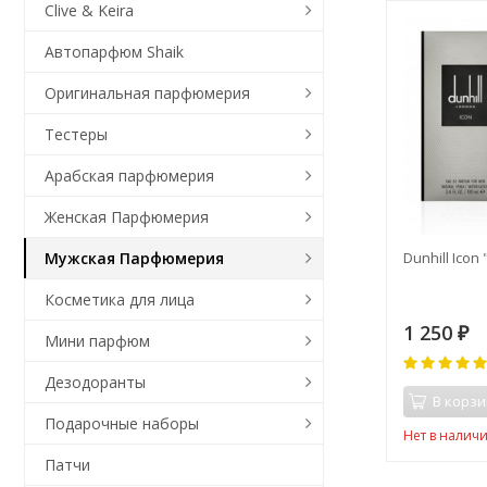
Clive & Keira
Автопарфюм Shaik
Оригинальная парфюмерия
Тестеры
Арабская парфюмерия
Женская Парфюмерия
Dunhill Icon
Мужская Парфюмерия
Косметика для лица
1 250
₽
Мини парфюм
Дезодоранты
В корзи
Подарочные наборы
Нет в налич
Патчи