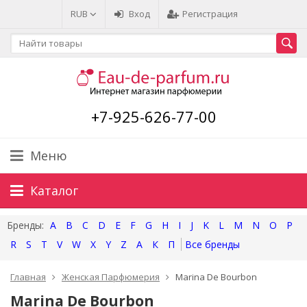
RUB
Вход
Регистрация
+7-925-626-77-00
Меню
Каталог
A
B
C
D
E
F
G
H
I
J
K
L
M
N
O
P
R
S
T
V
W
X
Y
Z
А
К
П
Главная
Женская Парфюмерия
Marina De Bourbon
Marina De Bourbon