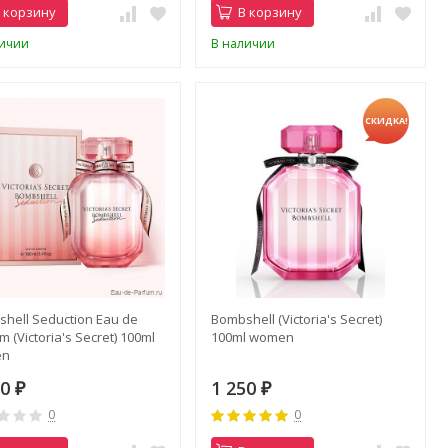
 корзину
В корзину
личии
В наличии
СКИДКА!
hell Seduction Eau de
Bombshell (Victoria's Secret)
m (Victoria's Secret) 100ml
100ml women
en
50
1 250
₽
₽
0
0