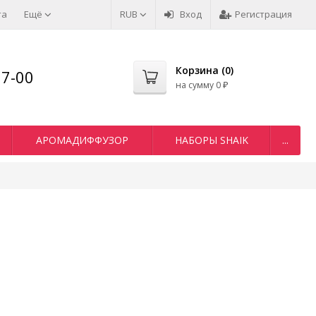
та
Ещё
RUB
Вход
Регистрация
Корзина (
0
)
77-00
на сумму
0
₽
АРОМАДИФФУЗОР
НАБОРЫ SHAIK
...