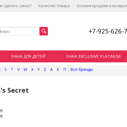
ак сделать заказ?
Качество товара
Условия продажи и возвра
+7-925-626-
SHAIK ДЛЯ ДЕТЕЙ
SHAIK EXCLUSIVE PLATINUM
R
S
T
V
W
X
Y
Z
А
К
П
's Secret
et
et
l