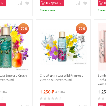
ну
В корзину
В
В наличии
В на
-72%
-72%
ела Emerald Crush
Спрей для тела Wild Primrose
Bombs
cret 250ml
Victoria's Secret 250ml
Parfu
wom
1 250
1 2
 500
4 500
₽
₽
₽
0
0