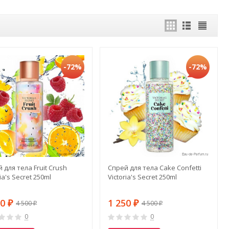
-72%
-72%
 для тела Fruit Crush
Спрей для тела Cake Confetti
ria's Secret 250ml
Victoria's Secret 250ml
50
1 250
4 500
4 500
₽
₽
₽
₽
0
0