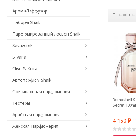
АромаДиффузор
Товаров на
Наборы Shaik
Парфюмированный лосьон Shaik
Sevaverek
Silvana
Clive & Keira
Автопарфюм Shaik
Оригинальная парфюмерия
Bombshell Se
Тестеры
Secret 100m
Арабская парфюмерия
4 150
1
₽
Женская Парфюмерия