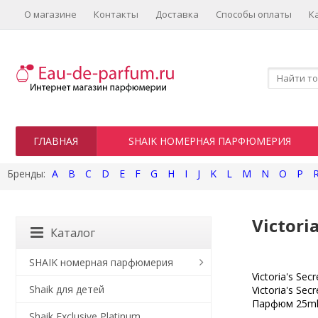
О магазине
Контакты
Доставка
Способы оплаты
К
ГЛАВНАЯ
SHAIK НОМЕРНАЯ ПАРФЮМЕРИЯ
A
B
C
D
E
F
G
H
I
J
K
L
M
N
O
P
Victoria
Каталог
SHAIK номерная парфюмерия
Victoria's Secr
Shaik для детей
Victoria's Secr
Парфюм 25m
Shaik Exclusive Platinum