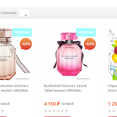
 странице:
ORIGINAL
ORIGINAL
-62%
-62%
duction Victoria's
Bombshell Victoria's Secret
Спрей
l women ORIGINAL
100ml women ORIGINAL
Victo
4 150
1 2
1 050
10 900
₽
₽
₽
0
0