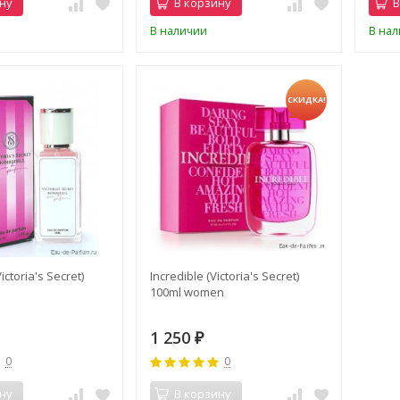
ну
В корзину
В
В наличии
В на
СКИДКА!
ctoria's Secret)
Incredible (Victoria's Secret)
100ml women
1 250
₽
0
0
ну
В корзину