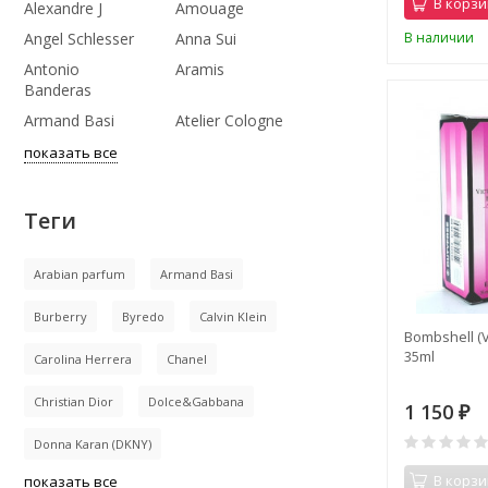
В корзи
Alexandre J
Amouage
В наличии
Angel Schlesser
Anna Sui
Antonio
Aramis
Banderas
Armand Basi
Atelier Cologne
показать все
Теги
Arabian parfum
Armand Basi
Burberry
Byredo
Calvin Klein
Bombshell (Vi
35ml
Carolina Herrera
Chanel
Christian Dior
Dolce&Gabbana
1 150
₽
Donna Karan (DKNY)
В корзи
показать все