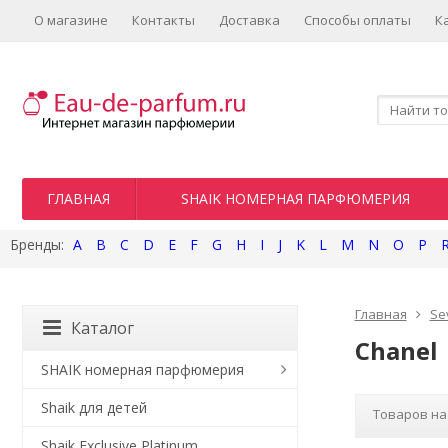
О магазине
Контакты
Доставка
Способы оплаты
К
ГЛАВНАЯ
SHAIK НОМЕРНАЯ ПАРФЮМЕРИЯ
A
B
C
D
E
F
G
H
I
J
K
L
M
N
O
P
Главная
Se
Каталог
Chanel
SHAIK номерная парфюмерия
Shaik для детей
Товаров на
Shaik Exclusive Platinum