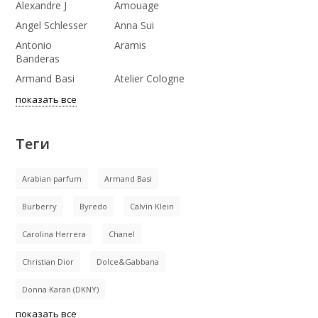
Alexandre J
Amouage
Angel Schlesser
Anna Sui
Antonio
Aramis
Banderas
Armand Basi
Atelier Cologne
показать все
Теги
Arabian parfum
Armand Basi
Burberry
Byredo
Calvin Klein
Carolina Herrera
Chanel
Christian Dior
Dolce&Gabbana
Donna Karan (DKNY)
показать все