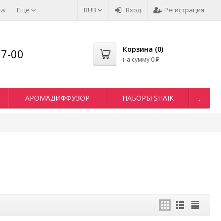
та
Ещё
RUB
Вход
Регистрация
Корзина (
0
)
77-00
на сумму
0
₽
АРОМАДИФФУЗОР
НАБОРЫ SHAIK
...