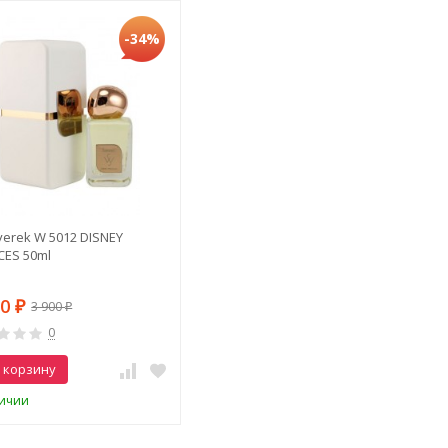
-34%
erek W 5012 DISNEY
CES 50ml
90
3 900
₽
₽
0
 корзину
личии