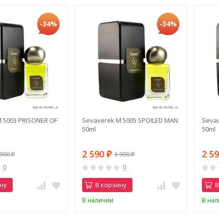
-34%
-34%
 5003 PRISONER OF
Sevaverek M 5005 SPOILED MAN
Sevav
50ml
50ml
2 590
2 5
 900
3 900
₽
₽
₽
0
0
ну
В корзину
В
В наличии
В на