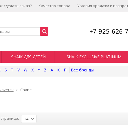
ак сделать заказ?
Качество товара
Условия продажи и возвра
+7-925-626-
SHAIK ДЛЯ ДЕТЕЙ
SHAIK EXCLUSIVE PLATINUM
R
S
T
V
W
X
Y
Z
А
К
П
vaverek
Chanel
 странице:
24