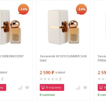
-34%
-34%
W 5008 INNOCENT
Sevaverek W 5010 SUMMER SUN
Sevav
50ml
PREN
2 590
2 5
 900
3 900
₽
₽
₽
0
0
ну
В корзину
В
В наличии
В на