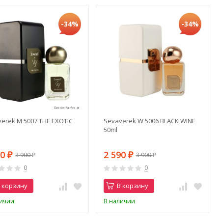
-34%
-34%
erek M 5007 THE EXOTIC
Sevaverek W 5006 BLACK WINE
50ml
90
2 590
3 900
3 900
₽
₽
₽
₽
0
0
 корзину
В корзину
личии
В наличии