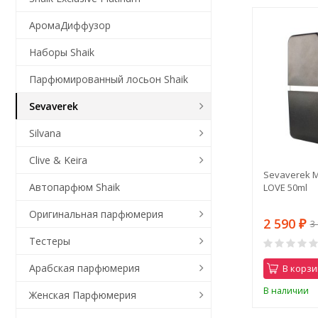
АромаДиффузор
Наборы Shaik
Парфюмированный лосьон Shaik
Sevaverek
Silvana
Clive & Keira
Sevaverek M
Автопарфюм Shaik
LOVE 50ml
Оригинальная парфюмерия
2 590
3
₽
Тестеры
Арабская парфюмерия
В корзи
В наличии
Женская Парфюмерия