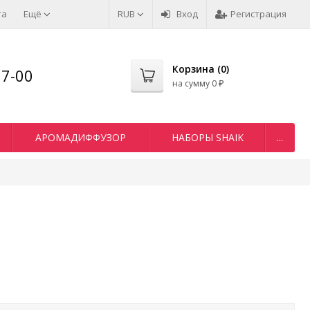
та
Ещё
RUB
Вход
Регистрация
Корзина (
0
)
77-00
на сумму
0
₽
АРОМАДИФФУЗОР
НАБОРЫ SHAIK
...