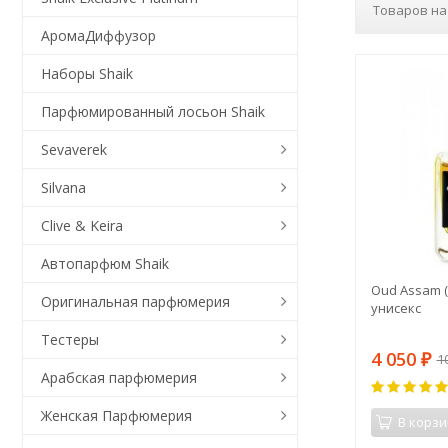
Товаров на
АромаДиффузор
Наборы Shaik
Парфюмированный лосьон Shaik
Sevaverek
Silvana
Clive & Keira
Автопарфюм Shaik
Oud Assam (R
Оригинальная парфюмерия
унисекс
Тестеры
4 050
1
₽
Арабская парфюмерия
Женская Парфюмерия
В корзи