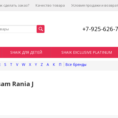
ак сделать заказ?
Качество товара
Условия продажи и возвра
+7-925-626-
SHAIK ДЛЯ ДЕТЕЙ
SHAIK EXCLUSIVE PLATINUM
R
S
T
V
W
X
Y
Z
А
К
П
am Rania J