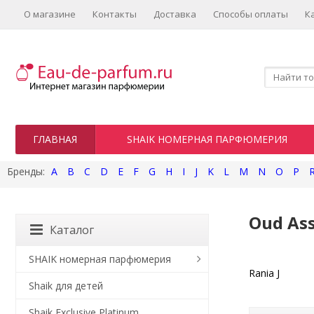
О магазине
Контакты
Доставка
Способы оплаты
К
ГЛАВНАЯ
SHAIK НОМЕРНАЯ ПАРФЮМЕРИЯ
A
B
C
D
E
F
G
H
I
J
K
L
M
N
O
P
Oud Ass
Каталог
SHAIK номерная парфюмерия
Rania J
Shaik для детей
Shaik Exclusive Platinum