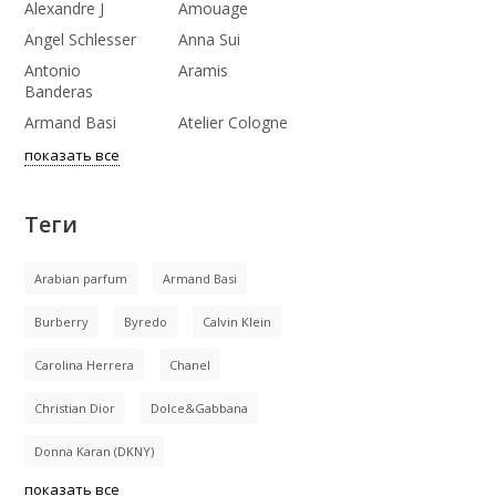
Alexandre J
Amouage
Angel Schlesser
Anna Sui
Antonio
Aramis
Banderas
Armand Basi
Atelier Cologne
показать все
Теги
Arabian parfum
Armand Basi
Burberry
Byredo
Calvin Klein
Carolina Herrera
Chanel
Christian Dior
Dolce&Gabbana
Donna Karan (DKNY)
показать все