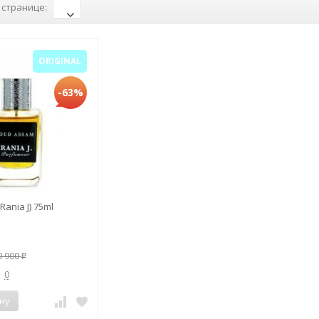
 странице:
ORIGINAL
-63%
ania J) 75ml
0 900
₽
0
ну