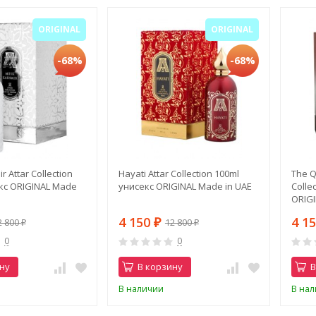
ORIGINAL
ORIGINAL
-68%
-68%
 Attar Collection
Hayati Attar Collection 100ml
The Q
кс ORIGINAL Made
унисекс ORIGINAL Made in UAE
Colle
ORIGI
4 150
4 1
2 800
12 800
₽
₽
₽
0
0
ну
В корзину
В
В наличии
В на