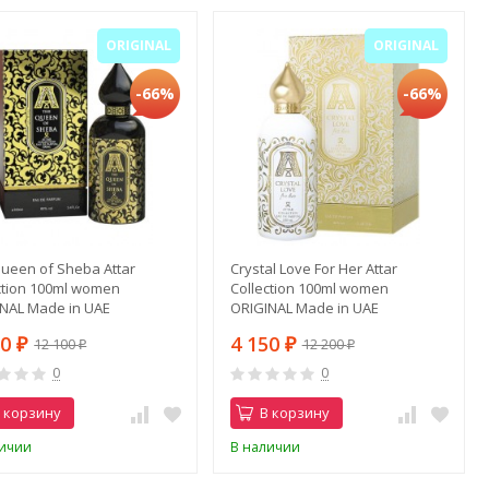
ORIGINAL
ORIGINAL
-66%
-66%
ueen of Sheba Attar
Crystal Love For Her Attar
ction 100ml women
Collection 100ml women
NAL Made in UAE
ORIGINAL Made in UAE
50
4 150
12 100
12 200
₽
₽
₽
₽
0
0
 корзину
В корзину
личии
В наличии