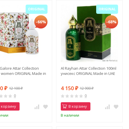
ORIGINAL
ORIGINAL
-66%
-68%
Galore Attar Collection
Al Rayhan Attar Collection 100ml
l women ORIGINAL Made in
унисекс ORIGINAL Made in UAE
50
4 150
12 100
12 900
₽
₽
₽
₽
0
0
 корзину
В корзину
личии
В наличии