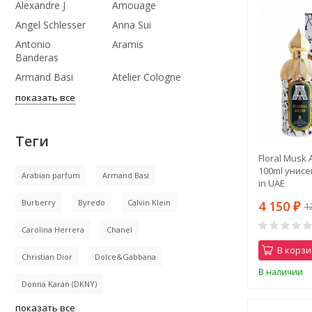
Alexandre J
Amouage
Angel Schlesser
Anna Sui
Antonio
Aramis
Banderas
Armand Basi
Atelier Cologne
показать все
Теги
Floral Musk A
100ml унисе
Arabian parfum
Armand Basi
in UAE
Burberry
Byredo
Calvin Klein
4 150
1
₽
Carolina Herrera
Chanel
В корзи
Christian Dior
Dolce&Gabbana
В наличии
Donna Karan (DKNY)
показать все