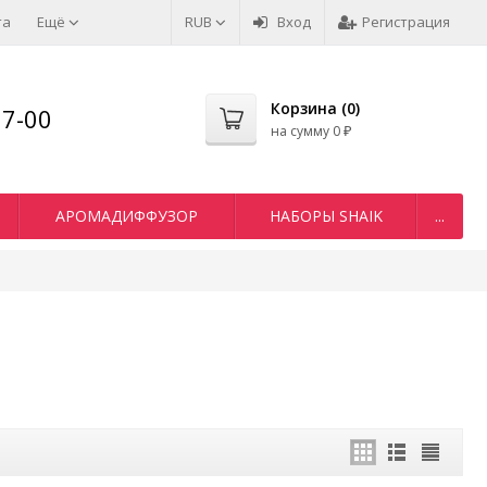
та
Ещё
RUB
Вход
Регистрация
Корзина (
0
)
77-00
на сумму
0
₽
АРОМАДИФФУЗОР
НАБОРЫ SHAIK
...