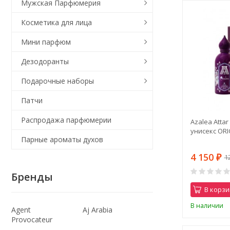
Мужская Парфюмерия
Косметика для лица
Мини парфюм
Дезодоранты
Подарочные наборы
Патчи
Распродажа парфюмерии
Azalea Attar
унисекс ORI
Парные ароматы духов
4 150
1
₽
Бренды
В корзи
В наличии
Agent
Aj Arabia
Provocateur