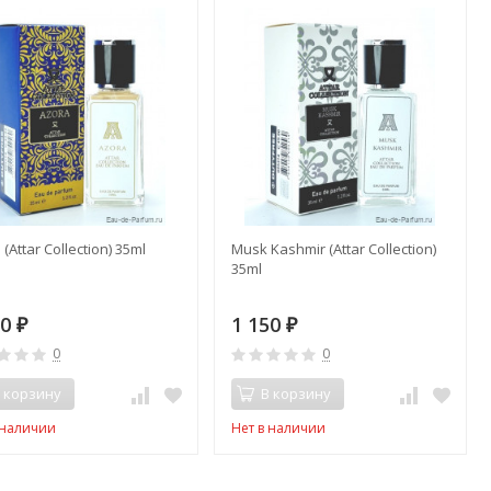
 (Attar Collection) 35ml
Musk Kashmir (Attar Collection)
35ml
50
1 150
₽
₽
0
0
 корзину
В корзину
 наличии
Нет в наличии