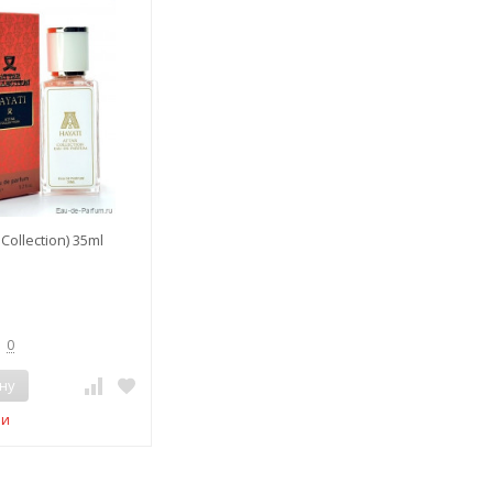
 Collection) 35ml
0
ну
ии