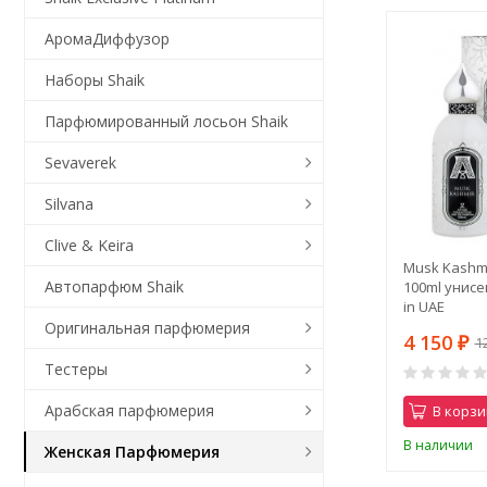
АромаДиффузор
Наборы Shaik
Парфюмированный лосьон Shaik
Sevaverek
Silvana
Clive & Keira
Musk Kashmir
Автопарфюм Shaik
100ml унисе
in UAE
Оригинальная парфюмерия
4 150
1
₽
Тестеры
Арабская парфюмерия
В корзи
В наличии
Женская Парфюмерия