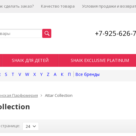
ак сделать заказ?
Качество товара
Условия продажи и возвра
+7-925-626-
SHAIK ДЛЯ ДЕТЕЙ
SHAIK EXCLUSIVE PLATINUM
R
S
T
V
W
X
Y
Z
А
К
П
нская Парфюмерия
Attar Collection
ollection
 странице:
24