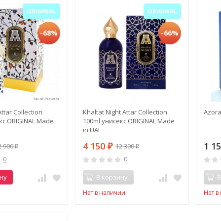
ORIGINAL
ORIGINAL
-68%
-66%
ttar Collection
Khaltat Night Attar Collection
Azora
кс ORIGINAL Made
100ml унисекс ORIGINAL Made
in UAE
4 150
1 1
2 900
12 300
₽
₽
₽
0
0
ну
В корзину
В
Нет в наличии
Нет в