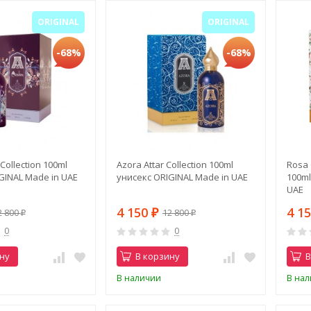
ORIGINAL
ORIGINAL
-68%
-68%
 Collection 100ml
Azora Attar Collection 100ml
Rosa 
GINAL Made in UAE
унисекс ORIGINAL Made in UAE
100m
UAE
4 150
4 1
2 800
12 800
₽
₽
₽
0
0
ну
В корзину
В
В наличии
В на