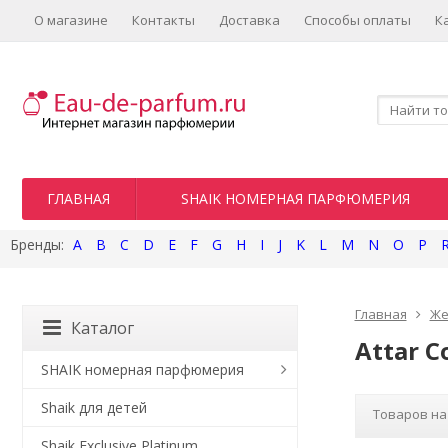
О магазине
Контакты
Доставка
Способы оплаты
К
ГЛАВНАЯ
SHAIK НОМЕРНАЯ ПАРФЮМЕРИЯ
A
B
C
D
E
F
G
H
I
J
K
L
M
N
O
P
Главная
Же
Каталог
Attar C
SHAIK номерная парфюмерия
Shaik для детей
Товаров на
Shaik Exclusive Platinum