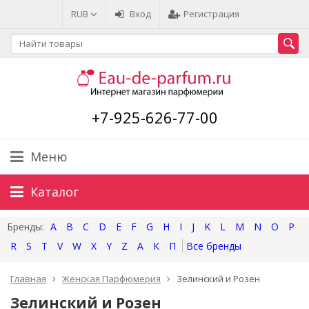
RUB
Вход
Регистрация
+7-925-626-77-00
Меню
Каталог
A
B
C
D
E
F
G
H
I
J
K
L
M
N
O
P
R
S
T
V
W
X
Y
Z
А
К
П
Главная
Женская Парфюмерия
Зелинский и Розен
Зелинский и Розен