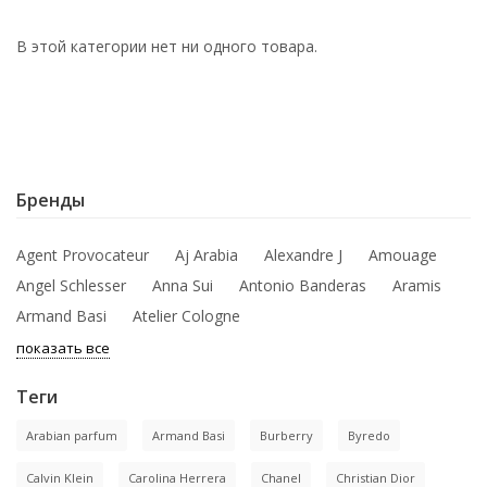
В этой категории нет ни одного товара.
Бренды
Agent Provocateur
Aj Arabia
Alexandre J
Amouage
Angel Schlesser
Anna Sui
Antonio Banderas
Aramis
Armand Basi
Atelier Cologne
показать все
Теги
Arabian parfum
Armand Basi
Burberry
Byredo
Calvin Klein
Carolina Herrera
Chanel
Christian Dior