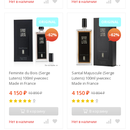
Нет в наличии
Нет в наличии
ORIGINAL
ORIGINAL
-62%
-62%
Feminite du Bois (Serge
Santal Majuscule (Serge
Lutens) 100ml унисекс
Lutens) 100ml унисекс
Made in France
Made in France
4 150
4 150
10 890
10 804
₽
₽
₽
₽
0
0
В корзину
В корзину
Нет в наличии
Нет в наличии