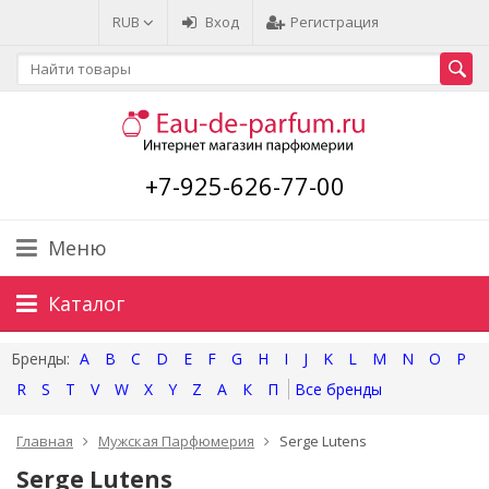
RUB
Вход
Регистрация
+7-925-626-77-00
Меню
Каталог
A
B
C
D
E
F
G
H
I
J
K
L
M
N
O
P
R
S
T
V
W
X
Y
Z
А
К
П
Главная
Мужская Парфюмерия
Serge Lutens
Serge Lutens