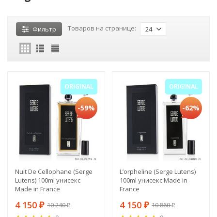
Товаров на странице:
Фильтр
24
ORIGINAL
ORIGINAL
-59%
-62%
Nuit De Cellophane (Serge
L’orpheline (Serge Lutens)
Lutens) 100ml унисекс
100ml унисекс Made in
Made in France
France
4 150
4 150
10 240
10 860
₽
₽
₽
₽