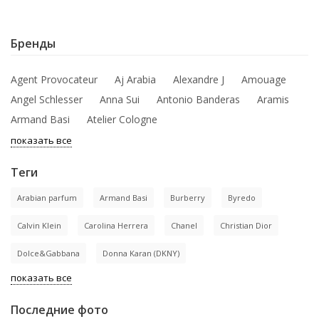
Бренды
Agent Provocateur
Aj Arabia
Alexandre J
Amouage
Angel Schlesser
Anna Sui
Antonio Banderas
Aramis
Armand Basi
Atelier Cologne
показать все
Теги
Arabian parfum
Armand Basi
Burberry
Byredo
Calvin Klein
Carolina Herrera
Chanel
Christian Dior
Dolce&Gabbana
Donna Karan (DKNY)
показать все
Последние фото