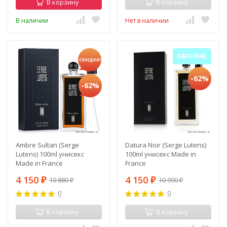
В корзину
В корзину
В наличии
Нет в наличии
ORIGINAL
СКИДКА!
-62%
-62%
Ambre Sultan (Serge
Datura Noir (Serge Lutens)
Lutens) 100ml унисекс
100ml унисекс Made in
Made in France
France
4 150
4 150
10 880
10 990
₽
₽
₽
₽
0
0
В корзину
В корзину