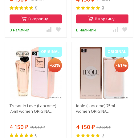
0
0
В корзину
В корзину
В наличии
В наличии
ORIGINAL
ORIGINAL
-62%
-61%
Tresor in Love (Lancome)
Idole (Lancome) 75ml
75ml women ORIGINAL
women ORIGINAL
4 150
4 150
10 810
10 650
₽
₽
₽
₽
0
0