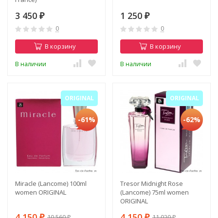
3 450
1 250
₽
₽
0
0
В корзину
В корзину
В наличии
В наличии
ORIGINAL
ORIGINAL
-61%
-62%
Miracle (Lancome) 100ml
Tresor Midnight Rose
women ORIGINAL
(Lancome) 75ml women
ORIGINAL
4 150
4 150
10 560
11 020
₽
₽
₽
₽