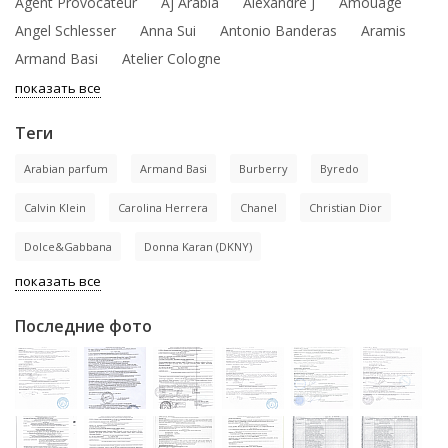
Agent Provocateur
Aj Arabia
Alexandre J
Amouage
Angel Schlesser
Anna Sui
Antonio Banderas
Aramis
Armand Basi
Atelier Cologne
показать все
Теги
Arabian parfum
Armand Basi
Burberry
Byredo
Calvin Klein
Carolina Herrera
Chanel
Christian Dior
Dolce&Gabbana
Donna Karan (DKNY)
показать все
Последние фото