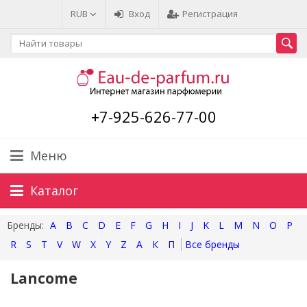
RUB
Вход
Регистрация
+7-925-626-77-00
Меню
Каталог
A
B
C
D
E
F
G
H
I
J
K
L
M
N
O
P
R
S
T
V
W
X
Y
Z
А
К
П
Lancome