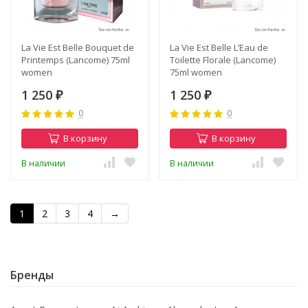
La Vie Est Belle Bouquet de
La Vie Est Belle L’Eau de
Printemps (Lancome) 75ml
Toilette Florale (Lancome)
women
75ml women
1 250
1 250
₽
₽
0
0
В корзину
В корзину
В наличии
В наличии
1
2
3
4
→
Бренды