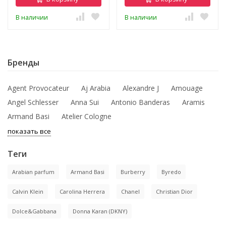
В наличии
В наличии
Бренды
Agent Provocateur
Aj Arabia
Alexandre J
Amouage
Angel Schlesser
Anna Sui
Antonio Banderas
Aramis
Armand Basi
Atelier Cologne
показать все
Теги
Arabian parfum
Armand Basi
Burberry
Byredo
Calvin Klein
Carolina Herrera
Chanel
Christian Dior
Dolce&Gabbana
Donna Karan (DKNY)