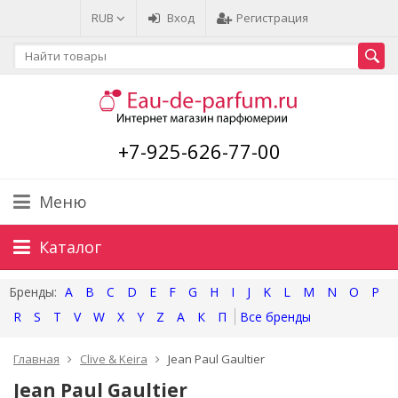
RUB
Вход
Регистрация
+7-925-626-77-00
Меню
Каталог
A
B
C
D
E
F
G
H
I
J
K
L
M
N
O
P
R
S
T
V
W
X
Y
Z
А
К
П
Главная
Clive & Keira
Jean Paul Gaultier
Jean Paul Gaultier