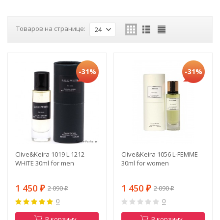
Товаров на странице:
24
-31%
-31%
Clive&Keira 1019 L.1212
Clive&Keira 1056 L-FEMME
WHITE 30ml for men
30ml for women
1 450
1 450
2 090
2 090
₽
₽
₽
₽
0
0
В корзину
В корзину