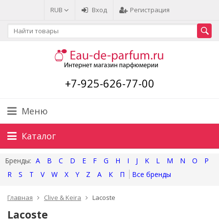
RUB
Вход
Регистрация
+7-925-626-77-00
Меню
Каталог
A
B
C
D
E
F
G
H
I
J
K
L
M
N
O
P
R
S
T
V
W
X
Y
Z
А
К
П
Главная
Clive & Keira
Lacoste
Lacoste