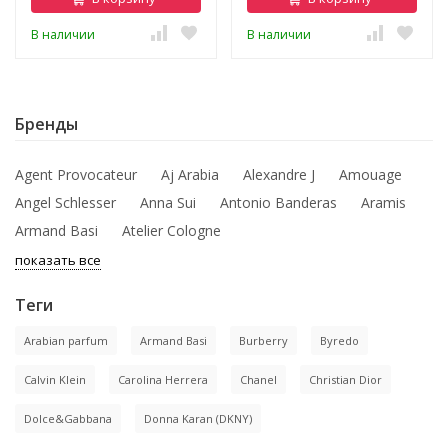
В наличии
В наличии
Бренды
Agent Provocateur
Aj Arabia
Alexandre J
Amouage
Angel Schlesser
Anna Sui
Antonio Banderas
Aramis
Armand Basi
Atelier Cologne
показать все
Теги
Arabian parfum
Armand Basi
Burberry
Byredo
Calvin Klein
Carolina Herrera
Chanel
Christian Dior
Dolce&Gabbana
Donna Karan (DKNY)