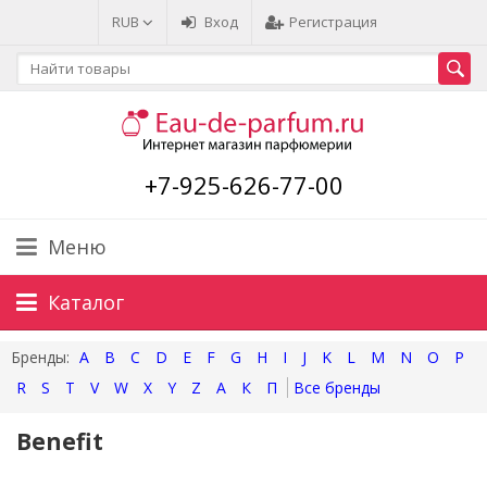
RUB
Вход
Регистрация
+7-925-626-77-00
Меню
Каталог
A
B
C
D
E
F
G
H
I
J
K
L
M
N
O
P
R
S
T
V
W
X
Y
Z
А
К
П
Benefit