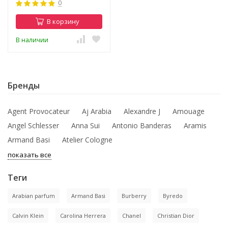
0
В корзину
В наличии
Бренды
Agent Provocateur
Aj Arabia
Alexandre J
Amouage
Angel Schlesser
Anna Sui
Antonio Banderas
Aramis
Armand Basi
Atelier Cologne
показать все
Теги
Arabian parfum
Armand Basi
Burberry
Byredo
Calvin Klein
Carolina Herrera
Chanel
Christian Dior