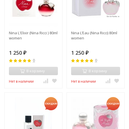
Nina L'Elixir (Nina Ricci ) 80ml
Nina L’Eau (Nina Ricci) 80ml
women
women
1 250
1 250
₽
₽
0
0
В корзину
В корзину
Нет в наличии
Нет в наличии
СКИДКА!
СКИДКА!