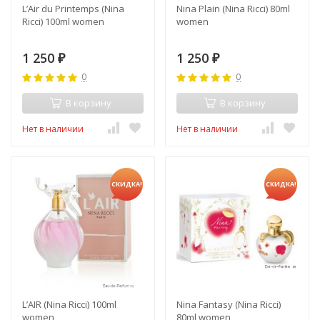
L’Air du Printemps (Nina
Nina Plain (Nina Ricci) 80ml
Ricci) 100ml women
women
1 250
1 250
₽
₽
0
0
В корзину
В корзину
Нет в наличии
Нет в наличии
СКИДКА!
СКИДКА!
L’AIR (Nina Ricci) 100ml
Nina Fantasy (Nina Ricci)
women
80ml women