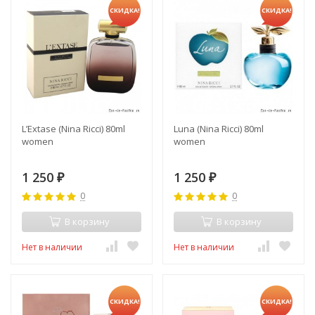
СКИДКА!
СКИДКА!
L’Extase (Nina Ricci) 80ml
Luna (Nina Ricci) 80ml
women
women
1 250
1 250
₽
₽
0
0
В корзину
В корзину
Нет в наличии
Нет в наличии
СКИДКА!
СКИДКА!