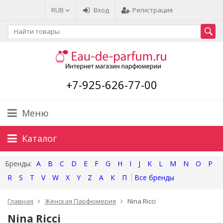
RUB
Вход
Регистрация
+7-925-626-77-00
Меню
Каталог
A
B
C
D
E
F
G
H
I
J
K
L
M
N
O
P
R
S
T
V
W
X
Y
Z
А
К
П
Главная
Женская Парфюмерия
Nina Ricci
Nina Ricci