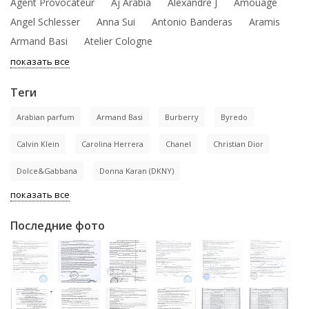
Agent Provocateur
Aj Arabia
Alexandre J
Amouage
Angel Schlesser
Anna Sui
Antonio Banderas
Aramis
Armand Basi
Atelier Cologne
показать все
Теги
Arabian parfum
Armand Basi
Burberry
Byredo
Calvin Klein
Carolina Herrera
Chanel
Christian Dior
Dolce&Gabbana
Donna Karan (DKNY)
показать все
Последние фото