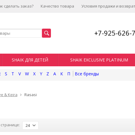
ак сделать заказ?
Качество товара
Условия продажи и возвра
+7-925-626-
SHAIK ДЛЯ ДЕТЕЙ
SHAIK EXCLUSIVE PLATINUM
R
S
T
V
W
X
Y
Z
А
К
П
ve & Keira
Rasasi
 странице:
24