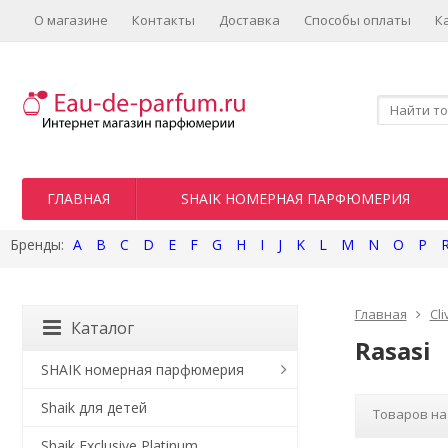
О магазине
Контакты
Доставка
Способы оплаты
К
ГЛАВНАЯ
SHAIK НОМЕРНАЯ ПАРФЮМЕРИЯ
A
B
C
D
E
F
G
H
I
J
K
L
M
N
O
P
Главная
Cli
Каталог
Rasasi
SHAIK номерная парфюмерия
Shaik для детей
Товаров на
Shaik Exclusive Platinum