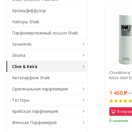
АромаДиффузор
Наборы Shaik
Парфюмированный лосьон Shaik
Sevaverek
Silvana
Clive & Keira
Clive&Keira
Автопарфюм Shaik
RASA 30ml f
Оригинальная парфюмерия
1 450
2
₽
Тестеры
Арабская парфюмерия
В корзи
В наличии
Женская Парфюмерия