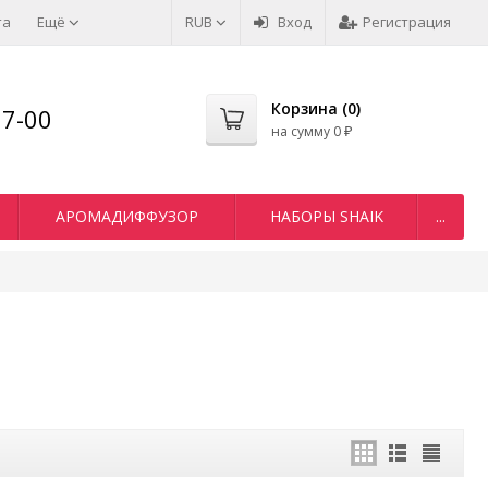
та
Ещё
RUB
Вход
Регистрация
Корзина (
0
)
77-00
на сумму
0
₽
АРОМАДИФФУЗОР
НАБОРЫ SHAIK
...