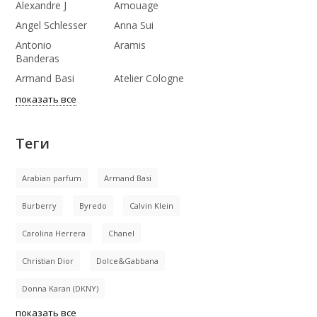
Alexandre J
Amouage
Angel Schlesser
Anna Sui
Antonio
Aramis
Banderas
Armand Basi
Atelier Cologne
показать все
Теги
Arabian parfum
Armand Basi
Burberry
Byredo
Calvin Klein
Carolina Herrera
Chanel
Christian Dior
Dolce&Gabbana
Donna Karan (DKNY)
показать все