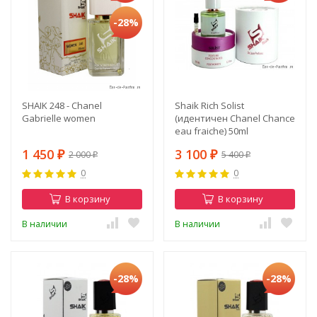
-28%
SHAIK 248 - Chanel
Shaik Rich Solist
Gabrielle women
(идентичен Chanel Chance
eau fraiche) 50ml
1 450
3 100
2 000
5 400
₽
₽
₽
₽
0
0
В корзину
В корзину
В наличии
В наличии
-28%
-28%