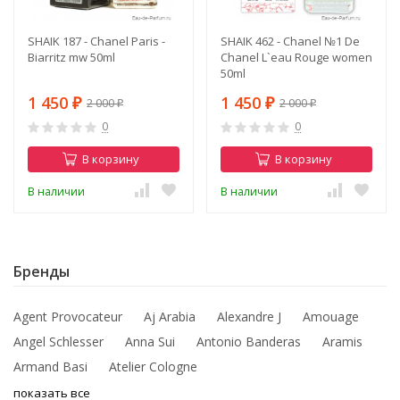
SHAIK 187 - Chanel Paris -
SHAIK 462 - Chanel №1 De
Biarritz mw 50ml
Chanel L`eau Rouge women
50ml
1 450
1 450
2 000
2 000
₽
₽
₽
₽
0
0
В корзину
В корзину
В наличии
В наличии
Бренды
Agent Provocateur
Aj Arabia
Alexandre J
Amouage
Angel Schlesser
Anna Sui
Antonio Banderas
Aramis
Armand Basi
Atelier Cologne
показать все