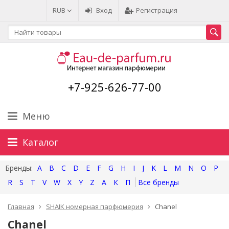
RUB
Вход
Регистрация
+7-925-626-77-00
Меню
Каталог
A
B
C
D
E
F
G
H
I
J
K
L
M
N
O
P
R
S
T
V
W
X
Y
Z
А
К
П
Главная
SHAIK номерная парфюмерия
Chanel
Chanel