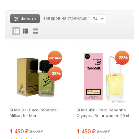
Товаров на странице:
Фильтр
24
-28%
СКИДКА!
-28%
SHAIK 91 - Paco Rabanne 1
SHAIK 458 - Paco Rabanne
Million for Men
Olympea Solar women 50ml
1 450
1 450
2 000
2 000
₽
₽
₽
₽