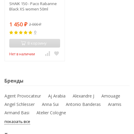
SHAIK 150 - Paco Rabanne
Black XS women 50ml
1 450
2 000
₽
₽
0
В корзину
Нет в наличии
Бренды
Agent Provocateur
Aj Arabia
Alexandre J
Amouage
Angel Schlesser
Anna Sui
Antonio Banderas
Aramis
Armand Basi
Atelier Cologne
показать все