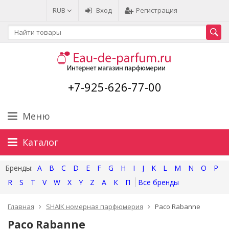
RUB
Вход
Регистрация
+7-925-626-77-00
Меню
Каталог
A
B
C
D
E
F
G
H
I
J
K
L
M
N
O
P
R
S
T
V
W
X
Y
Z
А
К
П
Главная
SHAIK номерная парфюмерия
Paco Rabanne
Paco Rabanne