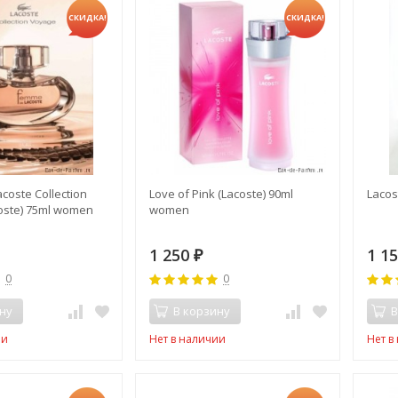
СКИДКА!
СКИДКА!
coste Collection
Love of Pink (Lacoste) 90ml
Lacos
oste) 75ml women
women
1 250
1 1
₽
0
0
ну
В корзину
В
ии
Нет в наличии
Нет в