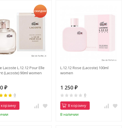
СКИДКА!
e Lacoste L.12.12 Pour Elle
L.12.12 Rose (Lacoste) 100ml
nt (Lacoste) 90ml women
women
50
1 250
₽
₽
0
0
 корзину
В корзину
личии
В наличии