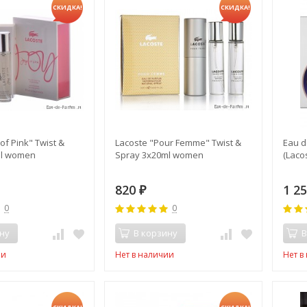
СКИДКА!
СКИДКА!
of Pink" Twist &
Lacoste "Pour Femme" Twist &
Eau d
ml women
Spray 3х20ml women
(Laco
820
1 2
₽
0
0
ну
В корзину
В
ии
Нет в наличии
Нет в