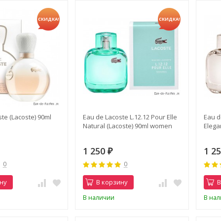
СКИДКА!
СКИДКА!
te (Lacoste) 90ml
Eau de Lacoste L.12.12 Pour Elle
Eau d
Natural (Lacoste) 90ml women
Elega
1 250
1 2
₽
0
0
ну
В корзину
В
В наличии
В на