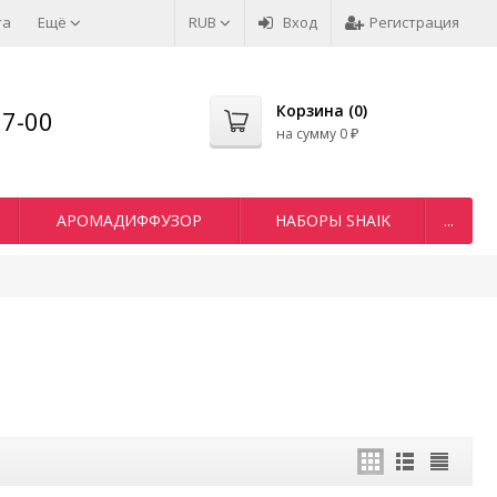
та
Ещё
RUB
Вход
Регистрация
Корзина (
0
)
77-00
на сумму
0
₽
АРОМАДИФФУЗОР
НАБОРЫ SHAIK
...