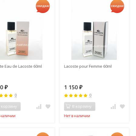
СКИДКА!
СКИДКА!
te Eau de Lacoste 60ml
Lacoste pour Femme 60ml
50
1 150
₽
₽
0
0
 корзину
В корзину
 наличии
Нет в наличии