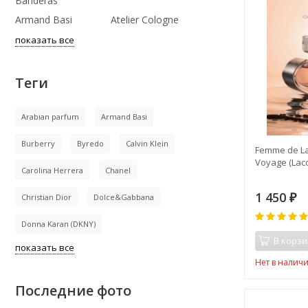
Banderas
Armand Basi
Atelier Cologne
показать все
Теги
Arabian parfum
Armand Basi
Burberry
Byredo
Calvin Klein
Femme de La
Voyage (Lac
Carolina Herrera
Chanel
1 450
Christian Dior
Dolce&Gabbana
₽
Donna Karan (DKNY)
В корзи
показать все
Нет в налич
Последние фото