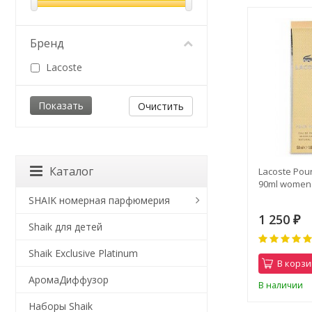
Бренд
Lacoste
Очистить
Каталог
Lacoste Pou
90ml women
SHAIK номерная парфюмерия
1 250
₽
Shaik для детей
Shaik Exclusive Platinum
В корзи
АромаДиффузор
В наличии
Наборы Shaik