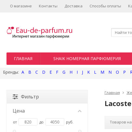
О магазине
Контакты
Доставка
Способы оплаты
К
ГЛАВНАЯ
SHAIK НОМЕРНАЯ ПАРФЮМЕРИЯ
A
B
C
D
E
F
G
H
I
J
K
L
M
N
O
P
Главная
Же
Фильтр
Lacoste
Цена
Товаров на
от
до
руб.