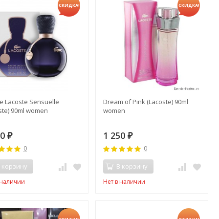
СКИДКА!
СКИДКА!
e Lacoste Sensuelle
Dream of Pink (Lacoste) 90ml
ste) 90ml women
women
50
1 250
₽
₽
0
0
 корзину
В корзину
 наличии
Нет в наличии