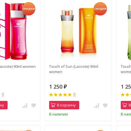
СКИДКА!
СКИДКА!
(Lacoste) 90ml women
Touch of Sun (Lacoste) 90ml
Touch
women
wom
1 250
1 2
₽
0
0
ну
В корзину
В
В наличии
В на