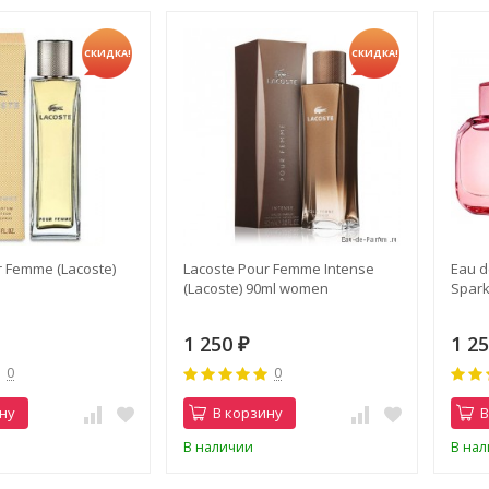
СКИДКА!
СКИДКА!
r Femme (Lacoste)
Lacoste Pour Femme Intense
Eau d
(Lacoste) 90ml women
Spark
1 250
1 2
₽
0
0
ну
В корзину
В
В наличии
В на