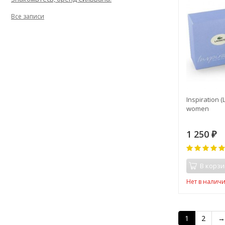
Все записи
Inspiration (
women
1 250
₽
В корзи
Нет в налич
1
2
→