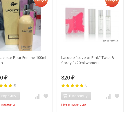
СКИДКА!
СКИДКА!
acoste Pour Femme 100ml
Lacoste "Love of Pink" Twist &
en
Spray 3х20ml women
20
820
₽
₽
0
0
 корзину
В корзину
 наличии
Нет в наличии