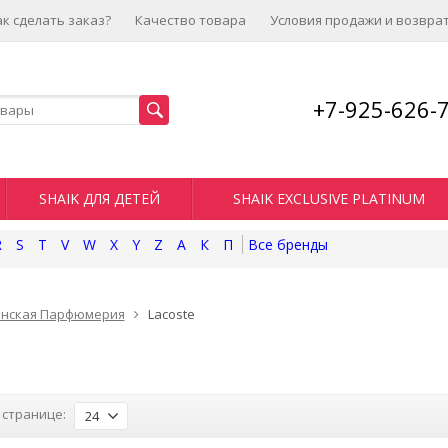
ак сделать заказ?
Качество товара
Условия продажи и возвра
+7-925-626-
SHAIK ДЛЯ ДЕТЕЙ
SHAIK EXCLUSIVE PLATINUM
R
S
T
V
W
X
Y
Z
А
К
П
нская Парфюмерия
Lacoste
 странице:
24