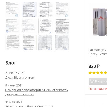
Lacoste "Joy 
Spray 3х20
Блог
820
₽
23 июня 2021
Духи Silvana оптом.
В корзи
9 июня 2021
Нет в налич
Номерная парфюмерия SHAIK: стойкость,
доступность и шик
31 мая 2021
Знакомьтесь, бренд Сильвана!