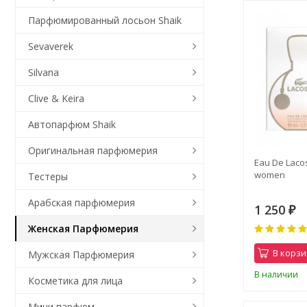
Парфюмированный лосьон Shaik
Sevaverek
Silvana
Clive & Keira
Автопарфюм Shaik
Оригинальная парфюмерия
Eau De Lacos
women
Тестеры
Арабская парфюмерия
1 250
₽
Женская Парфюмерия
В корзи
Мужская Парфюмерия
В наличии
Косметика для лица
Мини парфюм