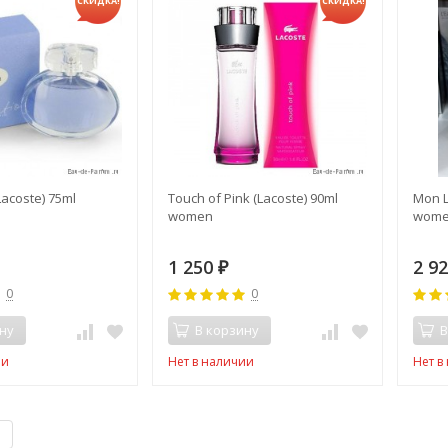
СКИДКА!
СКИДКА!
Lacoste) 75ml
Touch of Pink (Lacoste) 90ml
Mon L
women
wom
1 250
2 9
₽
0
0
ну
В корзину
В
ии
Нет в наличии
Нет в