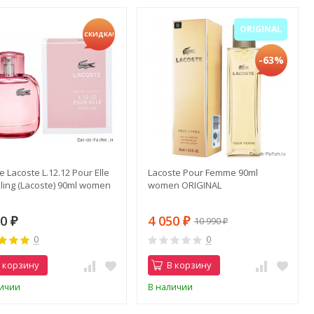
ORIGINAL
СКИДКА!
-63%
e Lacoste L.12.12 Pour Elle
Lacoste Pour Femme 90ml
ling (Lacoste) 90ml women
women ORIGINAL
50
4 050
10 990
₽
₽
₽
0
0
 корзину
В корзину
личии
В наличии