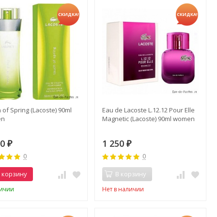
СКИДКА!
СКИДКА!
 of Spring (Lacoste) 90ml
Eau de Lacoste L.12.12 Pour Elle
en
Magnetic (Lacoste) 90ml women
50
1 250
₽
₽
0
0
 корзину
В корзину
личии
Нет в наличии