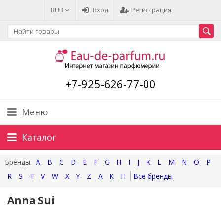
RUB
Вход
Регистрация
+7-925-626-77-00
Меню
Каталог
A
B
C
D
E
F
G
H
I
J
K
L
M
N
O
P
R
S
T
V
W
X
Y
Z
А
К
П
Anna Sui