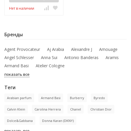
Нет в наличии
Бренды
Agent Provocateur
Aj Arabia
Alexandre J
Amouage
Angel Schlesser
Anna Sui
Antonio Banderas
Aramis
Armand Basi
Atelier Cologne
показать все
Теги
Arabian parfum
Armand Basi
Burberry
Byredo
Calvin Klein
Carolina Herrera
Chanel
Christian Dior
Dolce&Gabbana
Donna Karan (DKNY)
показать все