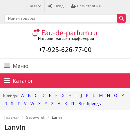
RUB
Вход
Регистрация
+7-925-626-77-00
Меню
Каталог
A
B
C
D
E
F
G
H
I
J
K
L
M
N
O
P
R
S
T
V
W
X
Y
Z
А
К
П
Главная
Sevaverek
Lanvin
Lanvin