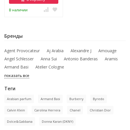
В наличии
Бренды
Agent Provocateur
Aj Arabia
Alexandre J
Amouage
Angel Schlesser
Anna Sui
Antonio Banderas
Aramis
Armand Basi
Atelier Cologne
показать все
Теги
Arabian parfum
Armand Basi
Burberry
Byredo
Calvin Klein
Carolina Herrera
Chanel
Christian Dior
Dolce&Gabbana
Donna Karan (DKNY)