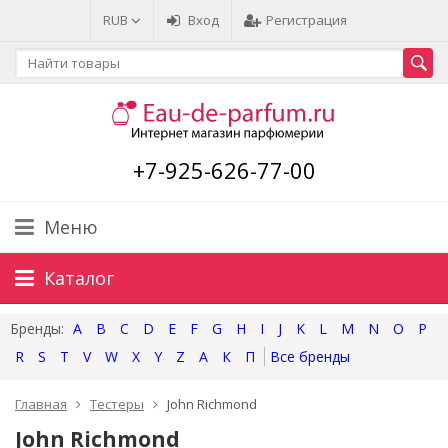
RUB
Вход
Регистрация
+7-925-626-77-00
Меню
Каталог
A
B
C
D
E
F
G
H
I
J
K
L
M
N
O
P
R
S
T
V
W
X
Y
Z
А
К
П
Главная
Тестеры
John Richmond
John Richmond