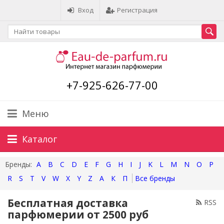
Вход
Регистрация
+7-925-626-77-00
Меню
Каталог
A
B
C
D
E
F
G
H
I
J
K
L
M
N
O
P
R
S
T
V
W
X
Y
Z
А
К
П
Бесплатная доставка
RSS
парфюмерии от 2500 руб