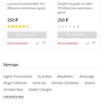
Lacoste Essential MEN 7ml
Sheikh Shuyukh for Men
(Мужские масляные духи)
7ml (Мужские масляные
духи)
250
250
₽
₽
0
0
В корзину
В корзину
Нет в наличии
Нет в наличии
Бренды
Agent Provocateur
Aj Arabia
Alexandre J
Amouage
Angel Schlesser
Anna Sui
Antonio Banderas
Aramis
Armand Basi
Atelier Cologne
показать все