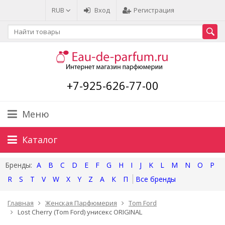
RUB
Вход
Регистрация
+7-925-626-77-00
Меню
Каталог
A
B
C
D
E
F
G
H
I
J
K
L
M
N
O
P
R
S
T
V
W
X
Y
Z
А
К
П
Главная
Женская Парфюмерия
Tom Ford
Lost Cherry (Tom Ford) унисекс ORIGINAL