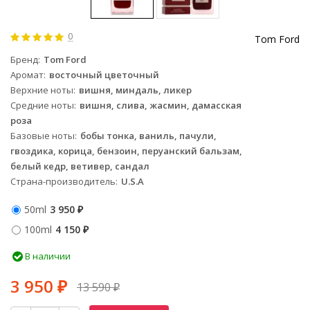
0
Tom Ford
Бренд
Tom Ford
Аромат
восточный цветочный
Верхние ноты
вишня, миндаль, ликер
Средние ноты
вишня, слива, жасмин, дамасская
роза
Базовые ноты
бобы тонка, ваниль, пачули,
гвоздика, корица, бензоин, перуанский бальзам,
белый кедр, ветивер, сандал
Страна-производитель
U.S.A
50ml
3 950
₽
100ml
4 150
₽
В наличии
3 950
13 590
₽
₽