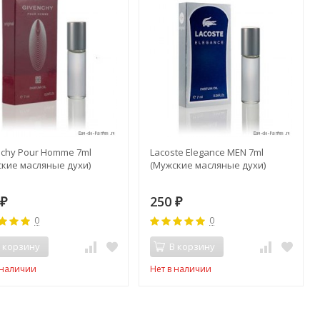
chy Pour Homme 7ml
Lacoste Elegance MEN 7ml
кие масляные духи)
(Мужские масляные духи)
250
₽
₽
0
0
 корзину
В корзину
 наличии
Нет в наличии