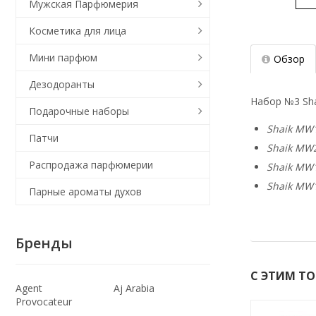
Мужская Парфюмерия
Косметика для лица
Мини парфюм
Обзор
Дезодоранты
Набор №3 Sha
Подарочные наборы
Shaik MW1
Патчи
Shaik MW2
Распродажа парфюмерии
Shaik MW1
Shaik MW1
Парные ароматы духов
Бренды
С ЭТИМ Т
Agent
Aj Arabia
Provocateur