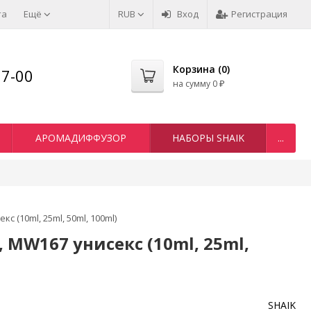
та
Ещё
RUB
Вход
Регистрация
Корзина (
0
)
77-00
на сумму
0
₽
АРОМАДИФФУЗОР
НАБОРЫ SHAIK
...
 (10ml, 25ml, 50ml, 100ml)
 MW167 унисекс (10ml, 25ml,
SHAIK