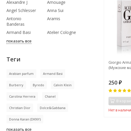
Alexandre J
Amouage
Angel Schlesser
Anna Sui
Antonio
Aramis
Banderas
Armand Basi
Atelier Cologne
показать все
Теги
MEN 7ml
CD Fahrenheit 7ml (Мужские
Giorgio Arma
е духи)
масляные духи)
(Мужские ма
Arabian parfum
Armand Basi
250
250
₽
₽
Burberry
Byredo
Calvin Klein
0
Carolina Herrera
Chanel
В корзину
В корзи
Christian Dior
Dolce&Gabbana
Нет в наличии
Нет в налич
Donna Karan (DKNY)
показать все