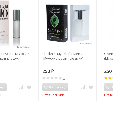
ini Acqua DI Gio 7ml
Sheikh Shuyukh for Men 7ml
Given
сляные духи)
(Мужские масляные духи)
(Мужс
250
250
₽
0
0
ну
В корзину
В
ии
Нет в наличии
Нет в