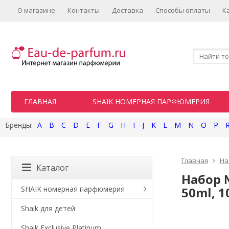
О магазине
Контакты
Доставка
Способы оплаты
К
ГЛАВНАЯ
SHAIK НОМЕРНАЯ ПАРФЮМЕРИЯ
A
B
C
D
E
F
G
H
I
J
K
L
M
N
O
P
Главная
На
Каталог
Набор 
SHAIK номерная парфюмерия
50ml, 1
Shaik для детей
Shaik Exclusive Platinum