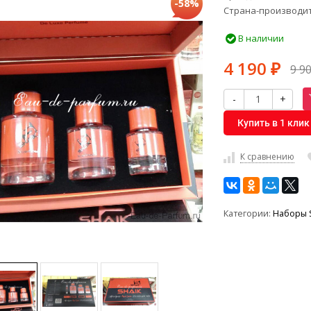
-58%
Страна-производи
В наличии
4 190
9 9
₽
-
+
Купить в 1 клик
К сравнению
Категории:
Наборы 