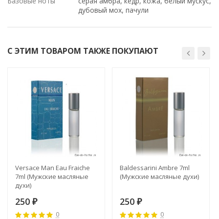
Базовые ноты
серая амбра, кедр, кожа, белый мускус,
дубовый мох, пачули
С ЭТИМ ТОВАРОМ ТАКЖЕ ПОКУПАЮТ
Versace Man Eau Fraiche
Baldessarini Ambre 7ml
7ml (Мужские масляные
(Мужские масляные духи)
духи)
250
250
₽
₽
0
0