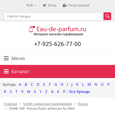
RUB
Вход
Регистрация
+7-925-626-77-00
Меню
Каталог
A
B
C
D
E
F
G
H
I
J
K
L
M
N
O
P
R
S
T
V
W
X
Y
Z
А
К
П
Главная
SHAIK номерная парфюмерия
Rasasi
SHAIK 249 - Rasasi Rumz al Rasasi for Men