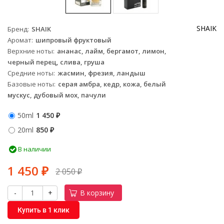
SHAIK
Бренд
SHAIK
Аромат
шипровый фруктовый
Верхние ноты
ананас, лайм, бергамот, лимон,
черный перец, слива, груша
Средние ноты
жасмин, фрезия, ландыш
Базовые ноты
серая амбра, кедр, кожа, белый
мускус, дубовый мох, пачули
50ml
1 450
₽
20ml
850
₽
В наличии
1 450
2 050
₽
₽
-
+
В корзину
Купить в 1 клик