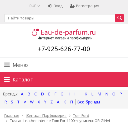
RUB
Вход
Регистрация
+7-925-626-77-00
Меню
Каталог
A
B
C
D
E
F
G
H
I
J
K
L
M
N
O
P
R
S
T
V
W
X
Y
Z
А
К
П
Главная
Женская Парфюмерия
Tom Ford
Tuscan Leather Intense Tom Ford 100ml унисекс ORIGINAL