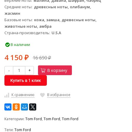
Верхние ноты
малина, давана, шафран, чабрец
Средние ноты
древесные ноты, олибанум,
жасмин
Базовые ноты
кожа, замша, древесные ноты,
животные ноты, амбра
Страна-производитель
U.S.A
В наличии
4 150
16 690
₽
₽
-
+
В корзину
Купить в 1 клик
К сравнению
В избранное
Категории:
Tom Ford
,
Tom Ford
,
Tom Ford
Теги:
Tom Ford