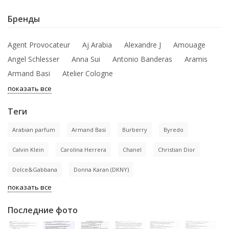
Бренды
Agent Provocateur
Aj Arabia
Alexandre J
Amouage
Angel Schlesser
Anna Sui
Antonio Banderas
Aramis
Armand Basi
Atelier Cologne
показать все
Теги
Arabian parfum
Armand Basi
Burberry
Byredo
Calvin Klein
Carolina Herrera
Chanel
Christian Dior
Dolce&Gabbana
Donna Karan (DKNY)
показать все
Последние фото